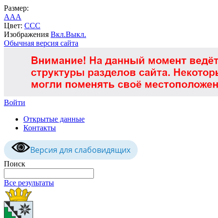
Размер:
A
A
A
Цвет:
C
C
C
Изображения
Вкл.
Выкл.
Обычная версия сайта
Войти
Открытые данные
Контакты
Версия для слабовидящих
Поиск
Все результаты