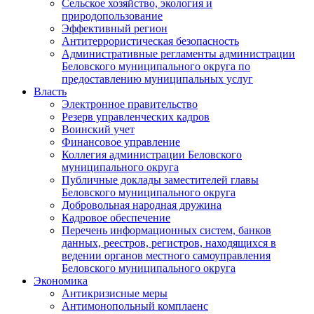
Сельское хозяйство, экология и
природопользование
Эффективный регион
Антитеррористическая безопасность
Административные регламенты администрации
Беловского муниципального округа по
предоставлению муниципальных услуг
Власть
Электронное правительство
Резерв управленческих кадров
Воинский учет
Финансовое управление
Коллегия администрации Беловского
муниципального округа
Публичные доклады заместителей главы
Беловского муниципального округа
Добровольная народная дружина
Кадровое обеспечение
Перечень информационных систем, банков
данных, реестров, регистров, находящихся в
ведении органов местного самоуправления
Беловского муниципального округа
Экономика
Антикризисные меры
Антимонопольный комплаенс