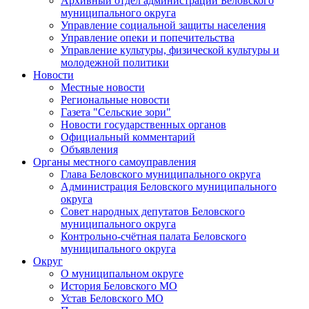
Архивный отдел администрации Беловского
муниципального округа
Управление социальной защиты населения
Управление опеки и попечительства
Управление культуры, физической культуры и
молодежной политики
Новости
Местные новости
Региональные новости
Газета "Сельские зори"
Новости государственных органов
Официальный комментарий
Объявления
Органы местного самоуправления
Глава Беловского муниципального округа
Администрация Беловского муниципального
округа
Совет народных депутатов Беловского
муниципального округа
Контрольно-счётная палата Беловского
муниципального округа
Округ
О муниципальном округе
История Беловского МО
Устав Беловского МО