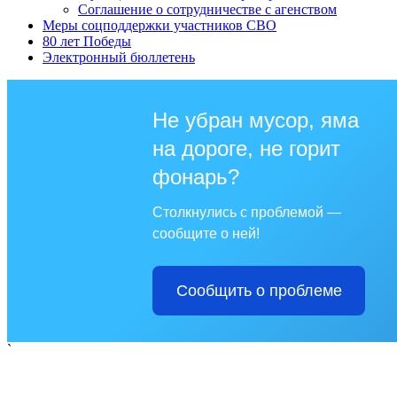
Соглашение о сотрудничестве с агенством
Меры соцподдержки участников СВО
80 лет Победы
Электронный бюллетень
Не убран мусор, яма
на дороге, не горит
фонарь?
Столкнулись с проблемой —
сообщите о ней!
Сообщить о проблеме
`