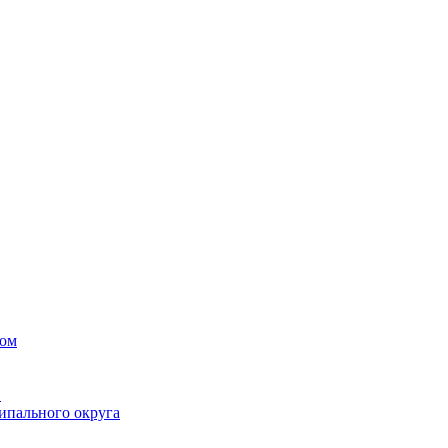
вом
в
ипального округа