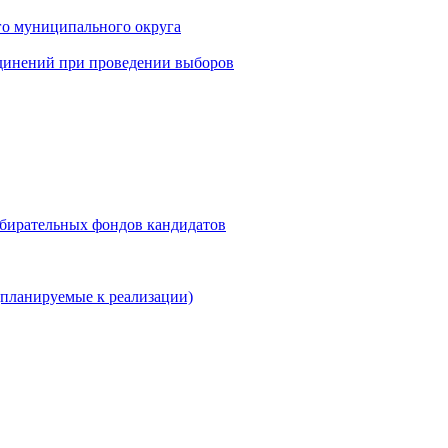
го муниципального округа
динений при проведении выборов
збирательных фондов кандидатов
планируемые к реализации)