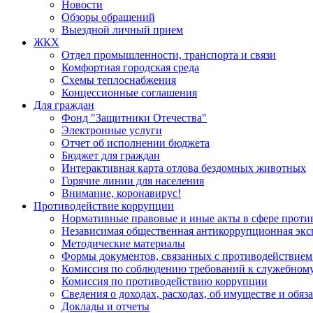
Новости
Обзоры обращений
Выездной личный прием
ЖКХ
Отдел промышленности, транспорта и связи
Комфортная городская среда
Схемы теплоснабжения
Концессионные соглашения
Для граждан
Фонд "Защитники Отечества"
Электронные услуги
Отчет об исполнении бюджета
Бюджет для граждан
Интерактивная карта отлова бездомных животных
Горячие линии для населения
Внимание, коронавирус!
Противодействие коррупции
Нормативные правовые и иные акты в сфере проти
Независимая общественная антикоррупционная экс
Методические материалы
Формы документов, связанных с противодействием
Комиссия по соблюдению требований к служебному
Комиссия по противодействию коррупции
Сведения о доходах, расходах, об имуществе и обяз
Доклады и отчеты