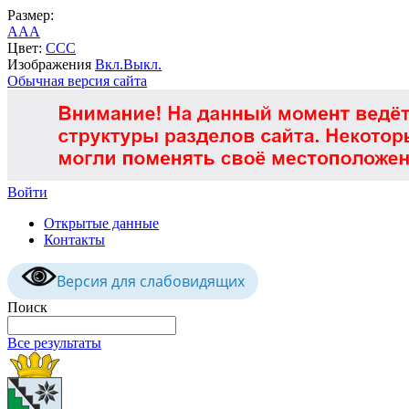
Размер:
A
A
A
Цвет:
C
C
C
Изображения
Вкл.
Выкл.
Обычная версия сайта
Войти
Открытые данные
Контакты
Версия для слабовидящих
Поиск
Все результаты