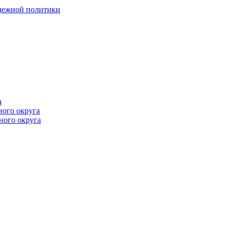
одежной политики
а
ного округа
ного округа