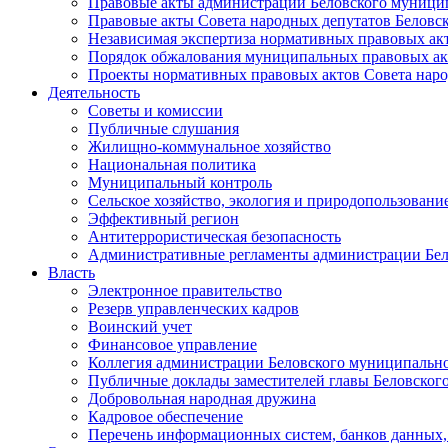
Правовые акты администрации Беловского муници
Правовые акты Совета народных депутатов Беловс
Независимая экспертиза нормативных правовых ак
Порядок обжалования муниципальных правовых ак
Проекты нормативных правовых актов Совета наро
Деятельность
Советы и комиссии
Публичные слушания
Жилищно-коммунальное хозяйство
Национальная политика
Муниципальный контроль
Сельское хозяйство, экология и природопользовани
Эффективный регион
Антитеррористическая безопасность
Административные регламенты администрации Бел
Власть
Электронное правительство
Резерв управленческих кадров
Воинский учет
Финансовое управление
Коллегия администрации Беловского муниципально
Публичные доклады заместителей главы Беловског
Добровольная народная дружина
Кадровое обеспечение
Перечень информационных систем, банков данных, 