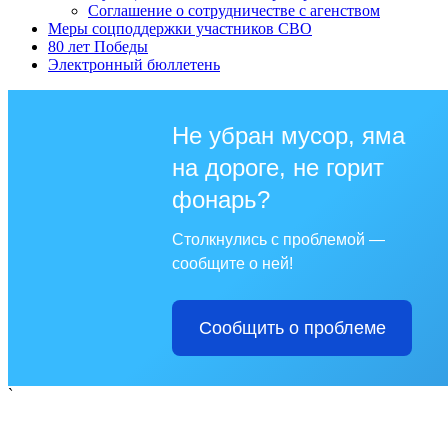
Соглашение о сотрудничестве с агенством
Меры соцподдержки участников СВО
80 лет Победы
Электронный бюллетень
Не убран мусор, яма
на дороге, не горит
фонарь?
Столкнулись с проблемой —
сообщите о ней!
Сообщить о проблеме
`