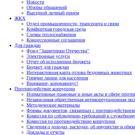
Новости
Обзоры обращений
Выездной личный прием
ЖКХ
Отдел промышленности, транспорта и связи
Комфортная городская среда
Схемы теплоснабжения
Концессионные соглашения
Для граждан
Фонд "Защитники Отечества"
Электронные услуги
Отчет об исполнении бюджета
Бюджет для граждан
Интерактивная карта отлова бездомных животных
Горячие линии для населения
Внимание, коронавирус!
Противодействие коррупции
Нормативные правовые и иные акты в сфере проти
Независимая общественная антикоррупционная экс
Методические материалы
Формы документов, связанных с противодействием
Комиссия по соблюдению требований к служебному
Комиссия по противодействию коррупции
Сведения о доходах, расходах, об имуществе и обяз
Доклады и отчеты