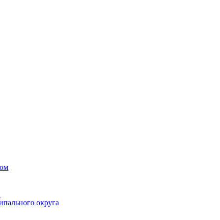
вом
в
ипального округа