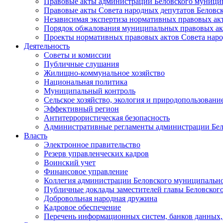
Правовые акты администрации Беловского муници
Правовые акты Совета народных депутатов Беловс
Независимая экспертиза нормативных правовых ак
Порядок обжалования муниципальных правовых ак
Проекты нормативных правовых актов Совета наро
Деятельность
Советы и комиссии
Публичные слушания
Жилищно-коммунальное хозяйство
Национальная политика
Муниципальный контроль
Сельское хозяйство, экология и природопользовани
Эффективный регион
Антитеррористическая безопасность
Административные регламенты администрации Бел
Власть
Электронное правительство
Резерв управленческих кадров
Воинский учет
Финансовое управление
Коллегия администрации Беловского муниципально
Публичные доклады заместителей главы Беловског
Добровольная народная дружина
Кадровое обеспечение
Перечень информационных систем, банков данных, 