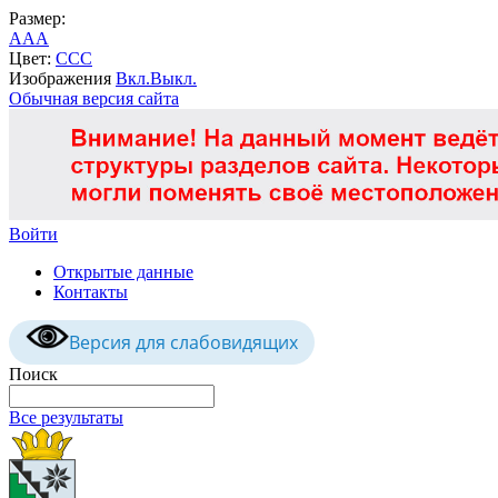
Размер:
A
A
A
Цвет:
C
C
C
Изображения
Вкл.
Выкл.
Обычная версия сайта
Войти
Открытые данные
Контакты
Версия для слабовидящих
Поиск
Все результаты