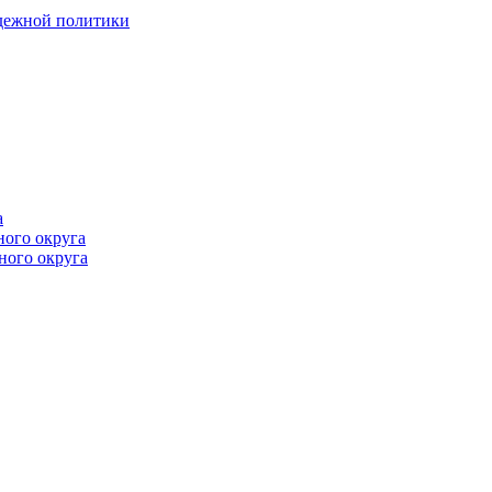
одежной политики
а
ного округа
ного округа