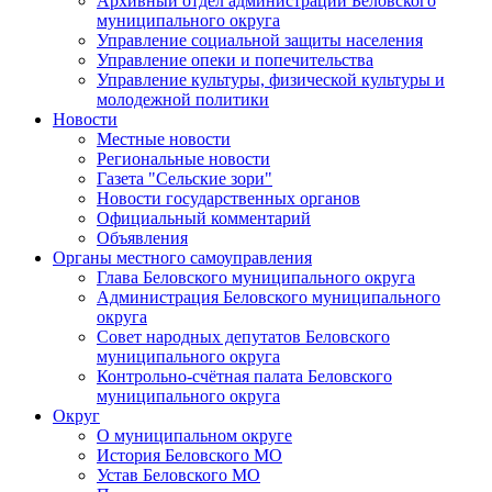
Архивный отдел администрации Беловского
муниципального округа
Управление социальной защиты населения
Управление опеки и попечительства
Управление культуры, физической культуры и
молодежной политики
Новости
Местные новости
Региональные новости
Газета "Сельские зори"
Новости государственных органов
Официальный комментарий
Объявления
Органы местного самоуправления
Глава Беловского муниципального округа
Администрация Беловского муниципального
округа
Совет народных депутатов Беловского
муниципального округа
Контрольно-счётная палата Беловского
муниципального округа
Округ
О муниципальном округе
История Беловского МО
Устав Беловского МО