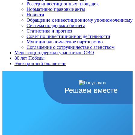
Реестр инвестиционных площадок
Нормативно-правовые акты
Новости
Обращение к инвестиционному уполномоченному
Система поддержки бизнеса
Статистика и прогноз
Совет по инвестиционной деятельности
Муниципально-частное партнерство
Соглашение о сотрудничестве с агенством
Меры соцподдержки участников СВО
80 лет Победы
Электронный бюллетень
Решаем вместе