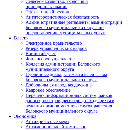
Сельское хозяйство, экология и
природопользование
Эффективный регион
Антитеррористическая безопасность
Административные регламенты администрации
Беловского муниципального округа по
предоставлению муниципальных услуг
Власть
Электронное правительство
Резерв управленческих кадров
Воинский учет
Финансовое управление
Коллегия администрации Беловского
муниципального округа
Публичные доклады заместителей главы
Беловского муниципального округа
Добровольная народная дружина
Кадровое обеспечение
Перечень информационных систем, банков
данных, реестров, регистров, находящихся в
ведении органов местного самоуправления
Беловского муниципального округа
Экономика
Антикризисные меры
Антимонопольный комплаенс