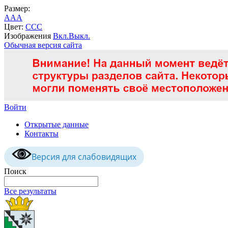
Размер:
A
A
A
Цвет:
C
C
C
Изображения
Вкл.
Выкл.
Обычная версия сайта
Войти
Открытые данные
Контакты
Версия для слабовидящих
Поиск
Все результаты