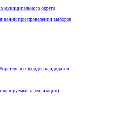
го муниципального округа
динений при проведении выборов
збирательных фондов кандидатов
планируемые к реализации)