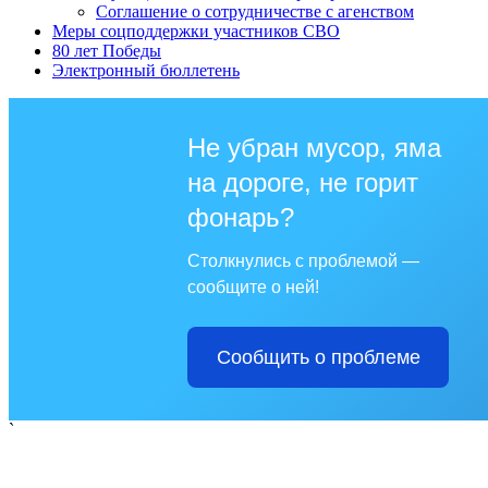
Соглашение о сотрудничестве с агенством
Меры соцподдержки участников СВО
80 лет Победы
Электронный бюллетень
Не убран мусор, яма
на дороге, не горит
фонарь?
Столкнулись с проблемой —
сообщите о ней!
Сообщить о проблеме
`