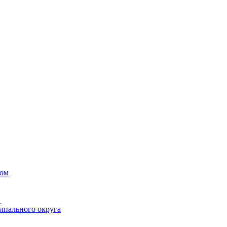
вом
в
ипального округа