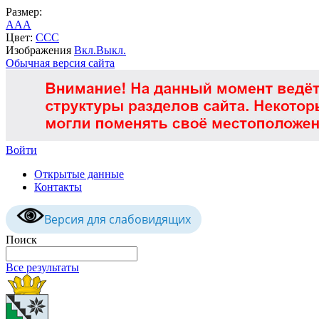
Размер:
A
A
A
Цвет:
C
C
C
Изображения
Вкл.
Выкл.
Обычная версия сайта
Войти
Открытые данные
Контакты
Версия для слабовидящих
Поиск
Все результаты