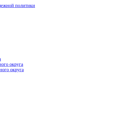
одежной политики
а
ного округа
ного округа