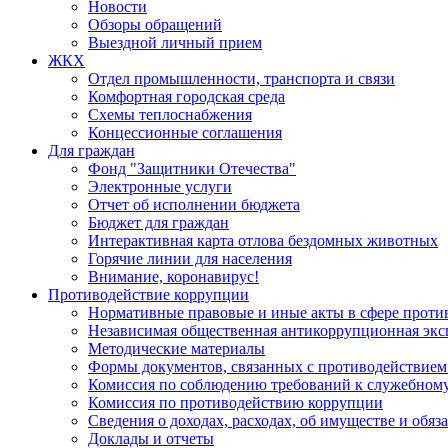
Новости
Обзоры обращений
Выездной личный прием
ЖКХ
Отдел промышленности, транспорта и связи
Комфортная городская среда
Схемы теплоснабжения
Концессионные соглашения
Для граждан
Фонд "Защитники Отечества"
Электронные услуги
Отчет об исполнении бюджета
Бюджет для граждан
Интерактивная карта отлова бездомных животных
Горячие линии для населения
Внимание, коронавирус!
Противодействие коррупции
Нормативные правовые и иные акты в сфере проти
Независимая общественная антикоррупционная экс
Методические материалы
Формы документов, связанных с противодействием
Комиссия по соблюдению требований к служебному
Комиссия по противодействию коррупции
Сведения о доходах, расходах, об имуществе и обяз
Доклады и отчеты