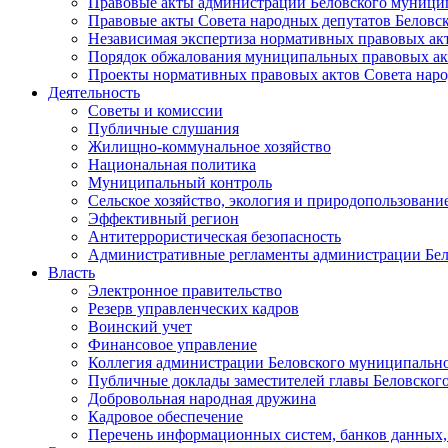
Правовые акты администрации Беловского муници
Правовые акты Совета народных депутатов Беловс
Независимая экспертиза нормативных правовых ак
Порядок обжалования муниципальных правовых ак
Проекты нормативных правовых актов Совета наро
Деятельность
Советы и комиссии
Публичные слушания
Жилищно-коммунальное хозяйство
Национальная политика
Муниципальный контроль
Сельское хозяйство, экология и природопользовани
Эффективный регион
Антитеррористическая безопасность
Административные регламенты администрации Бел
Власть
Электронное правительство
Резерв управленческих кадров
Воинский учет
Финансовое управление
Коллегия администрации Беловского муниципально
Публичные доклады заместителей главы Беловског
Добровольная народная дружина
Кадровое обеспечение
Перечень информационных систем, банков данных, 