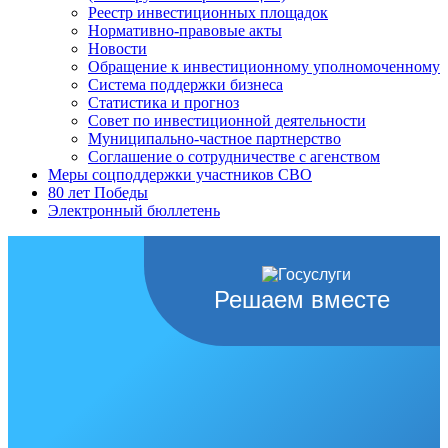
Реестр инвестиционных площадок
Нормативно-правовые акты
Новости
Обращение к инвестиционному уполномоченному
Система поддержки бизнеса
Статистика и прогноз
Совет по инвестиционной деятельности
Муниципально-частное партнерство
Соглашение о сотрудничестве с агенством
Меры соцподдержки участников СВО
80 лет Победы
Электронный бюллетень
Решаем вместе