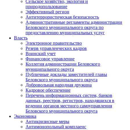
Сельское хозяйство, экология и
природопользование
Эффективный регион
Антитеррористическая безопасность
Административные регламенты администрации
Беловского муниципального округа по
предоставлению муниципальных услуг
Власть
Электронное правительство
Резерв управленческих кадров
Воинский учет
Финансовое управление
Коллегия администрации Беловского
муниципального округа
Публичные доклады заместителей главы
Беловского муниципального округа
Добровольная народная дружина
Кадровое обеспечение
Перечень информационных систем, банков
данных, реестров, регистров, находящихся в
ведении органов местного самоуправления
Беловского муниципального округа
Экономика
Антикризисные меры
Антимонопольный комплаенс