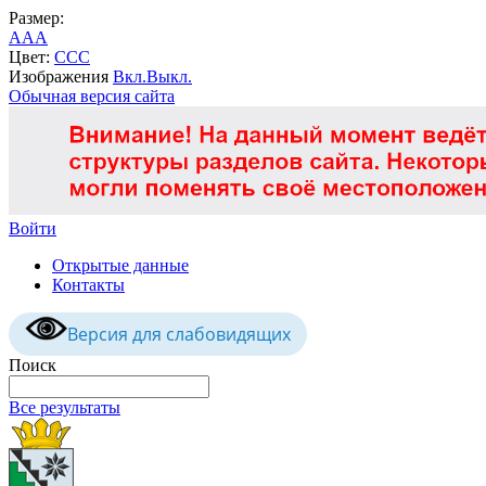
Размер:
A
A
A
Цвет:
C
C
C
Изображения
Вкл.
Выкл.
Обычная версия сайта
Войти
Открытые данные
Контакты
Версия для слабовидящих
Поиск
Все результаты