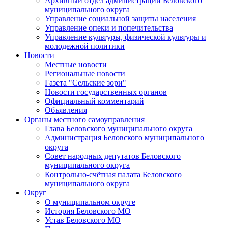
Архивный отдел администрации Беловского
муниципального округа
Управление социальной защиты населения
Управление опеки и попечительства
Управление культуры, физической культуры и
молодежной политики
Новости
Местные новости
Региональные новости
Газета "Сельские зори"
Новости государственных органов
Официальный комментарий
Объявления
Органы местного самоуправления
Глава Беловского муниципального округа
Администрация Беловского муниципального
округа
Совет народных депутатов Беловского
муниципального округа
Контрольно-счётная палата Беловского
муниципального округа
Округ
О муниципальном округе
История Беловского МО
Устав Беловского МО