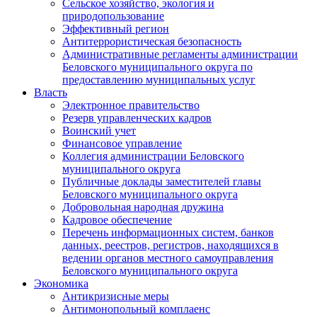
Сельское хозяйство, экология и
природопользование
Эффективный регион
Антитеррористическая безопасность
Административные регламенты администрации
Беловского муниципального округа по
предоставлению муниципальных услуг
Власть
Электронное правительство
Резерв управленческих кадров
Воинский учет
Финансовое управление
Коллегия администрации Беловского
муниципального округа
Публичные доклады заместителей главы
Беловского муниципального округа
Добровольная народная дружина
Кадровое обеспечение
Перечень информационных систем, банков
данных, реестров, регистров, находящихся в
ведении органов местного самоуправления
Беловского муниципального округа
Экономика
Антикризисные меры
Антимонопольный комплаенс