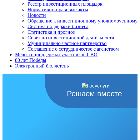
Реестр инвестиционных площадок
Нормативно-правовые акты
Новости
Обращение к инвестиционному уполномоченному
Система поддержки бизнеса
Статистика и прогноз
Совет по инвестиционной деятельности
Муниципально-частное партнерство
Соглашение о сотрудничестве с агенством
Меры соцподдержки участников СВО
80 лет Победы
Электронный бюллетень
Решаем вместе