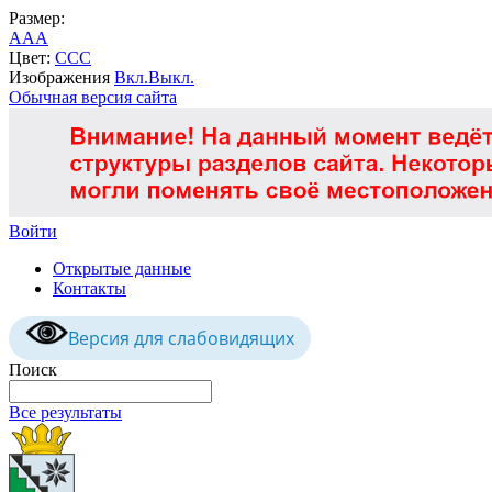
Размер:
A
A
A
Цвет:
C
C
C
Изображения
Вкл.
Выкл.
Обычная версия сайта
Войти
Открытые данные
Контакты
Версия для слабовидящих
Поиск
Все результаты