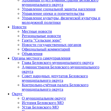
Архивный отдел администрации Беловского
муниципального округа
Управление социальной защиты населения
Управление опеки и попечительства
Управление культуры, физической культуры и
молодежной политики
Новости
Местные новости
Региональные новости
Газета "Сельские зори"
Новости государственных органов
Официальный комментарий
Объявления
Органы местного самоуправления
Глава Беловского муниципального округа
Администрация Беловского муниципального
округа
Совет народных депутатов Беловского
муниципального округа
Контрольно-счётная палата Беловского
муниципального округа
Округ
О муниципальном округе
История Беловского МО
Устав Беловского МО