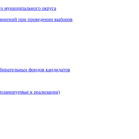
го муниципального округа
динений при проведении выборов
збирательных фондов кандидатов
планируемые к реализации)