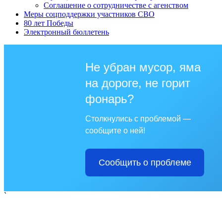
Соглашение о сотрудничестве с агенством
Меры соцподдержки участников СВО
80 лет Победы
Электронный бюллетень
Не убран мусор, яма
на дороге, не горит
фонарь?
Столкнулись с проблемой —
сообщите о ней!
Сообщить о проблеме
`