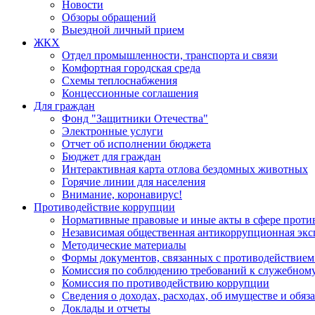
Новости
Обзоры обращений
Выездной личный прием
ЖКХ
Отдел промышленности, транспорта и связи
Комфортная городская среда
Схемы теплоснабжения
Концессионные соглашения
Для граждан
Фонд "Защитники Отечества"
Электронные услуги
Отчет об исполнении бюджета
Бюджет для граждан
Интерактивная карта отлова бездомных животных
Горячие линии для населения
Внимание, коронавирус!
Противодействие коррупции
Нормативные правовые и иные акты в сфере проти
Независимая общественная антикоррупционная экс
Методические материалы
Формы документов, связанных с противодействием
Комиссия по соблюдению требований к служебному
Комиссия по противодействию коррупции
Сведения о доходах, расходах, об имуществе и обяз
Доклады и отчеты