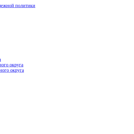
одежной политики
а
ного округа
ного округа