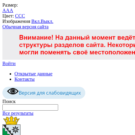
Размер:
A
A
A
Цвет:
C
C
C
Изображения
Вкл.
Выкл.
Обычная версия сайта
Войти
Открытые данные
Контакты
Версия для слабовидящих
Поиск
Все результаты