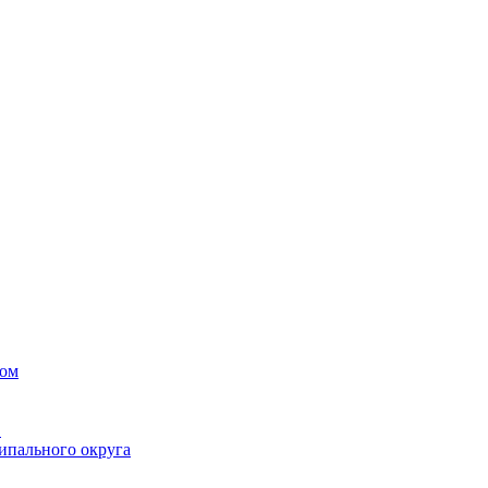
вом
в
ипального округа