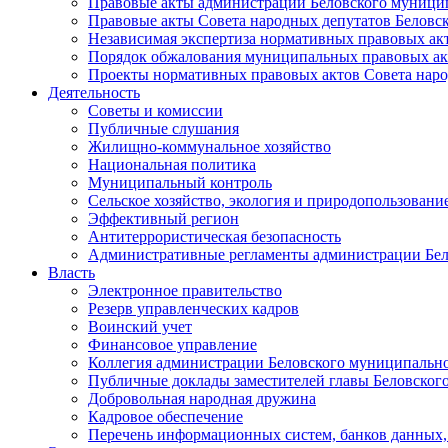
Правовые акты администрации Беловского муници
Правовые акты Совета народных депутатов Беловс
Независимая экспертиза нормативных правовых ак
Порядок обжалования муниципальных правовых ак
Проекты нормативных правовых актов Совета наро
Деятельность
Советы и комиссии
Публичные слушания
Жилищно-коммунальное хозяйство
Национальная политика
Муниципальный контроль
Сельское хозяйство, экология и природопользовани
Эффективный регион
Антитеррористическая безопасность
Административные регламенты администрации Бел
Власть
Электронное правительство
Резерв управленческих кадров
Воинский учет
Финансовое управление
Коллегия администрации Беловского муниципально
Публичные доклады заместителей главы Беловског
Добровольная народная дружина
Кадровое обеспечение
Перечень информационных систем, банков данных, 