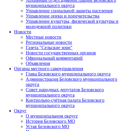
Архивный отдел администрации Беловского
муниципального округа
Управление социальной защиты населения
Управление опеки и попечительства
Управление культуры, физической культуры и
молодежной политики
Новости
Местные новости
Региональные новости
Газета "Сельские зори"
Новости государственных органов
Официальный комментарий
Объявления
Органы местного самоуправления
Глава Беловского муниципального округа
Администрация Беловского муниципального
округа
Совет народных депутатов Беловского
муниципального округа
Контрольно-счётная палата Беловского
муниципального округа
Округ
О муниципальном округе
История Беловского МО
Устав Беловского МО