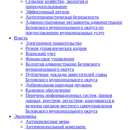
Сельское хозяйство, экология и
природопользование
Эффективный регион
Антитеррористическая безопасность
Административные регламенты администрации
Беловского муниципального округа по
предоставлению муниципальных услуг
Власть
Электронное правительство
Резерв управленческих кадров
Воинский учет
Финансовое управление
Коллегия администрации Беловского
муниципального округа
Публичные доклады заместителей главы
Беловского муниципального округа
Добровольная народная дружина
Кадровое обеспечение
Перечень информационных систем, банков
данных, реестров, регистров, находящихся в
ведении органов местного самоуправления
Беловского муниципального округа
Экономика
Антикризисные меры
Антимонопольный комплаенс