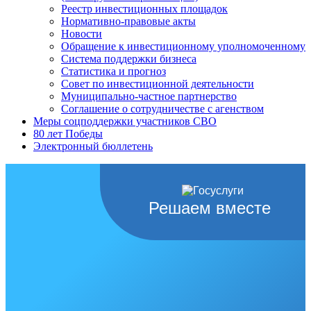
Реестр инвестиционных площадок
Нормативно-правовые акты
Новости
Обращение к инвестиционному уполномоченному
Система поддержки бизнеса
Статистика и прогноз
Совет по инвестиционной деятельности
Муниципально-частное партнерство
Соглашение о сотрудничестве с агенством
Меры соцподдержки участников СВО
80 лет Победы
Электронный бюллетень
Решаем вместе