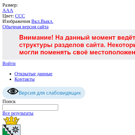
Размер:
A
A
A
Цвет:
C
C
C
Изображения
Вкл.
Выкл.
Обычная версия сайта
Войти
Открытые данные
Контакты
Версия для слабовидящих
Поиск
Все результаты