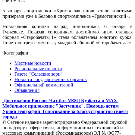
счетом 3:2.
5 января спортсменки «Кристалла» вновь стали золотыми
призерами уже в Белово в спорткомплексе «Грамотеинский».
Новогодняя копилка наград пополнилась 6 января в
Гурьевске. Показав соперникам достойную игру, старшая
сборная «Старобачаты-1» стала обладателем золотого кубка.
Почетное третье место – у младшей сборной «Старобачаты-2».
Фотографии:
Местные новости
Региональные новости
Газета "Сельские зори"
Новости государственных органов
Официальный комментарий
Объявления
Достижения России
Чат-бот МФЦ Кузбасса в MAX
Мобильное приложение "Заступник". Помощь детям
Уроки географии
Голосование за благоустройство своего
города
© Сетевое издание зарегистрировано Федеральной службой
по надзору в сфере связи, информационных технологий и
массовых коммуникаций (Роскомнадзором) ЭЛ № ФС77-