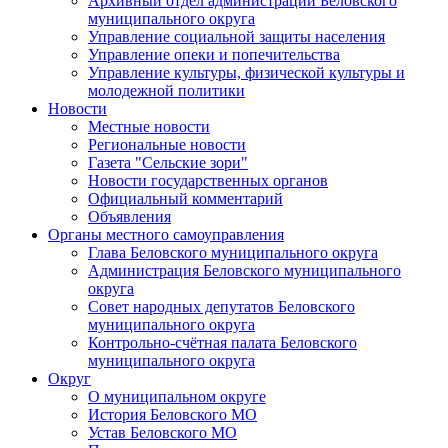
Архивный отдел администрации Беловского
муниципального округа
Управление социальной защиты населения
Управление опеки и попечительства
Управление культуры, физической культуры и
молодежной политики
Новости
Местные новости
Региональные новости
Газета "Сельские зори"
Новости государственных органов
Официальный комментарий
Объявления
Органы местного самоуправления
Глава Беловского муниципального округа
Администрация Беловского муниципального
округа
Совет народных депутатов Беловского
муниципального округа
Контрольно-счётная палата Беловского
муниципального округа
Округ
О муниципальном округе
История Беловского МО
Устав Беловского МО