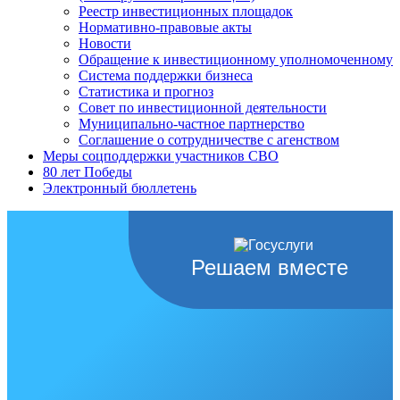
Реестр инвестиционных площадок
Нормативно-правовые акты
Новости
Обращение к инвестиционному уполномоченному
Система поддержки бизнеса
Статистика и прогноз
Совет по инвестиционной деятельности
Муниципально-частное партнерство
Соглашение о сотрудничестве с агенством
Меры соцподдержки участников СВО
80 лет Победы
Электронный бюллетень
Решаем вместе