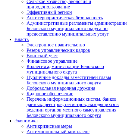
Сельское хозяйство, экология и
природопользование
Эффективный регион
Антитеррористическая безопасность
Административные регламенты администрации
Беловского муниципального округа по
предоставлению муниципальных услуг
Власть
Электронное правительство
Резерв управленческих кадров
Воинский учет
Финансовое управление
Коллегия администрации Беловского
муниципального округа
Публичные доклады заместителей главы
Беловского муниципального округа
Добровольная народная дружина
Кадровое обеспечение
Перечень информационных систем, банков
данных, реестров, регистров, находящихся в
ведении органов местного самоуправления
Беловского муниципального округа
Экономика
Антикризисные меры
Антимонопольный комплаенс