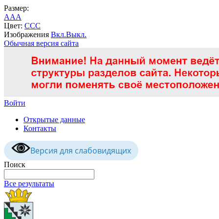
Размер:
A
A
A
Цвет:
C
C
C
Изображения
Вкл.
Выкл.
Обычная версия сайта
Войти
Открытые данные
Контакты
Версия для слабовидящих
Поиск
Все результаты