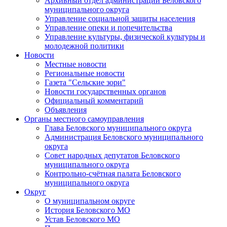
Архивный отдел администрации Беловского
муниципального округа
Управление социальной защиты населения
Управление опеки и попечительства
Управление культуры, физической культуры и
молодежной политики
Новости
Местные новости
Региональные новости
Газета "Сельские зори"
Новости государственных органов
Официальный комментарий
Объявления
Органы местного самоуправления
Глава Беловского муниципального округа
Администрация Беловского муниципального
округа
Совет народных депутатов Беловского
муниципального округа
Контрольно-счётная палата Беловского
муниципального округа
Округ
О муниципальном округе
История Беловского МО
Устав Беловского МО