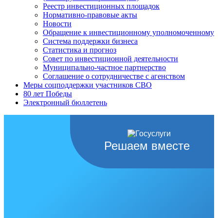
Реестр инвестиционных площадок
Нормативно-правовые акты
Новости
Обращение к инвестиционному уполномоченному
Система поддержки бизнеса
Статистика и прогноз
Совет по инвестиционной деятельности
Муниципально-частное партнерство
Соглашение о сотрудничестве с агенством
Меры соцподдержки участников СВО
80 лет Победы
Электронный бюллетень
Решаем вместе