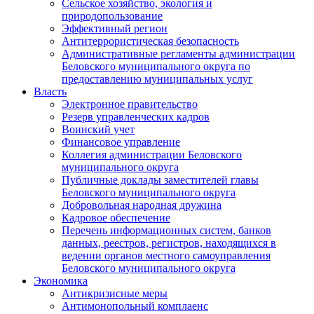
Сельское хозяйство, экология и
природопользование
Эффективный регион
Антитеррористическая безопасность
Административные регламенты администрации
Беловского муниципального округа по
предоставлению муниципальных услуг
Власть
Электронное правительство
Резерв управленческих кадров
Воинский учет
Финансовое управление
Коллегия администрации Беловского
муниципального округа
Публичные доклады заместителей главы
Беловского муниципального округа
Добровольная народная дружина
Кадровое обеспечение
Перечень информационных систем, банков
данных, реестров, регистров, находящихся в
ведении органов местного самоуправления
Беловского муниципального округа
Экономика
Антикризисные меры
Антимонопольный комплаенс