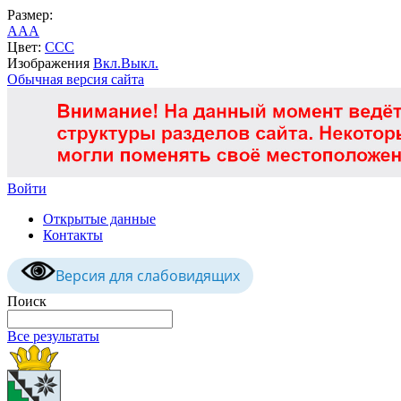
Размер:
A
A
A
Цвет:
C
C
C
Изображения
Вкл.
Выкл.
Обычная версия сайта
Войти
Открытые данные
Контакты
Версия для слабовидящих
Поиск
Все результаты