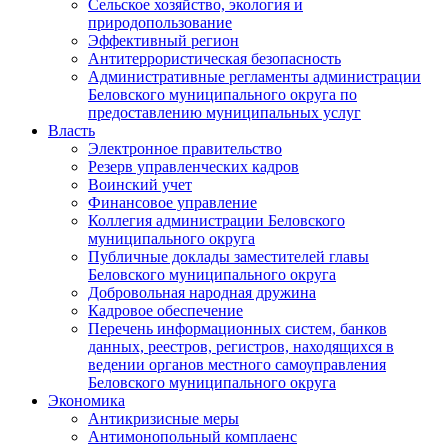
Сельское хозяйство, экология и
природопользование
Эффективный регион
Антитеррористическая безопасность
Административные регламенты администрации
Беловского муниципального округа по
предоставлению муниципальных услуг
Власть
Электронное правительство
Резерв управленческих кадров
Воинский учет
Финансовое управление
Коллегия администрации Беловского
муниципального округа
Публичные доклады заместителей главы
Беловского муниципального округа
Добровольная народная дружина
Кадровое обеспечение
Перечень информационных систем, банков
данных, реестров, регистров, находящихся в
ведении органов местного самоуправления
Беловского муниципального округа
Экономика
Антикризисные меры
Антимонопольный комплаенс