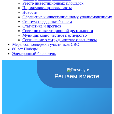
Реестр инвестиционных площадок
Нормативно-правовые акты
Новости
Обращение к инвестиционному уполномоченному
Система поддержки бизнеса
Статистика и прогноз
Совет по инвестиционной деятельности
Муниципально-частное партнерство
Соглашение о сотрудничестве с агенством
Меры соцподдержки участников СВО
80 лет Победы
Электронный бюллетень
Решаем вместе