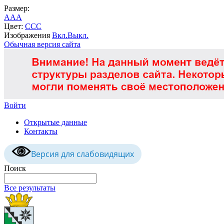
Размер:
A
A
A
Цвет:
C
C
C
Изображения
Вкл.
Выкл.
Обычная версия сайта
Войти
Открытые данные
Контакты
Версия для слабовидящих
Поиск
Все результаты