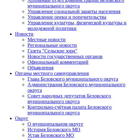
Архивный отдел администрации Беловского
муниципального округа
Управление социальной защиты населения
Управление опеки и попечительства
Управление культуры, физической культуры и
молодежной политики
Новости
Местные новости
Региональные новости
Газета "Сельские зори"
Новости государственных органов
Официальный комментарий
Объявления
Органы местного самоуправления
Глава Беловского муниципального округа
Администрация Беловского муниципального
округа
Совет народных депутатов Беловского
муниципального округа
Контрольно-счётная палата Беловского
муниципального округа
Округ
О муниципальном округе
История Беловского МО
Устав Беловского МО