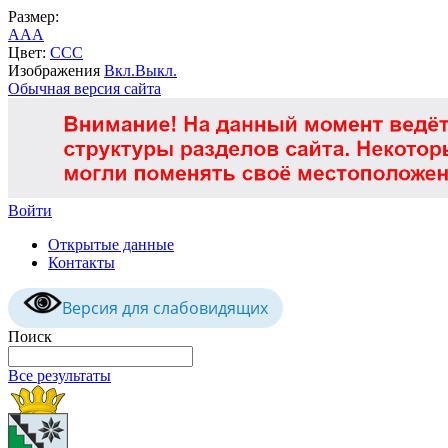
Размер:
A
A
A
Цвет:
C
C
C
Изображения
Вкл.
Выкл.
Обычная версия сайта
Войти
Открытые данные
Контакты
Версия для слабовидящих
Поиск
Все результаты