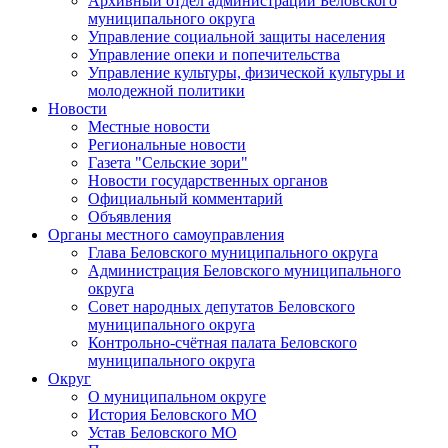
Архивный отдел администрации Беловского
муниципального округа
Управление социальной защиты населения
Управление опеки и попечительства
Управление культуры, физической культуры и
молодежной политики
Новости
Местные новости
Региональные новости
Газета "Сельские зори"
Новости государственных органов
Официальный комментарий
Объявления
Органы местного самоуправления
Глава Беловского муниципального округа
Администрация Беловского муниципального
округа
Совет народных депутатов Беловского
муниципального округа
Контрольно-счётная палата Беловского
муниципального округа
Округ
О муниципальном округе
История Беловского МО
Устав Беловского МО