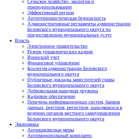
Сельское хозяйство, экология и
природопользование
Эффективный регион
Антитеррористическая безопасность
Административные регламенты администрации
Беловского муниципального округа по
предоставлению муниципальных услуг
Власть
Электронное правительство
Резерв управленческих кадров
Воинский учет
Финансовое управление
Коллегия администрации Беловского
муниципального округа
Публичные доклады заместителей главы
Беловского муниципального округа
Добровольная народная дружина
Кадровое обеспечение
Перечень информационных систем, банков
данных, реестров, регистров, находящихся в
ведении органов местного самоуправления
Беловского муниципального округа
Экономика
Антикризисные меры
Антимонопольный комплаенс