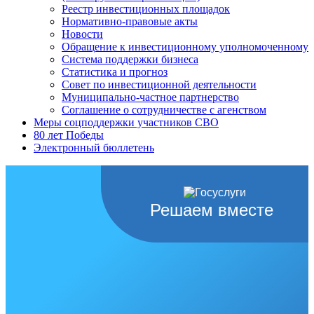
Реестр инвестиционных площадок
Нормативно-правовые акты
Новости
Обращение к инвестиционному уполномоченному
Система поддержки бизнеса
Статистика и прогноз
Совет по инвестиционной деятельности
Муниципально-частное партнерство
Соглашение о сотрудничестве с агенством
Меры соцподдержки участников СВО
80 лет Победы
Электронный бюллетень
Решаем вместе