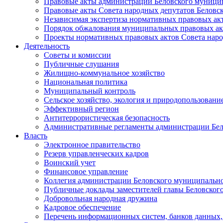
Правовые акты администрации Беловского муници
Правовые акты Совета народных депутатов Беловс
Независимая экспертиза нормативных правовых ак
Порядок обжалования муниципальных правовых ак
Проекты нормативных правовых актов Совета наро
Деятельность
Советы и комиссии
Публичные слушания
Жилищно-коммунальное хозяйство
Национальная политика
Муниципальный контроль
Сельское хозяйство, экология и природопользовани
Эффективный регион
Антитеррористическая безопасность
Административные регламенты администрации Бел
Власть
Электронное правительство
Резерв управленческих кадров
Воинский учет
Финансовое управление
Коллегия администрации Беловского муниципально
Публичные доклады заместителей главы Беловског
Добровольная народная дружина
Кадровое обеспечение
Перечень информационных систем, банков данных, 