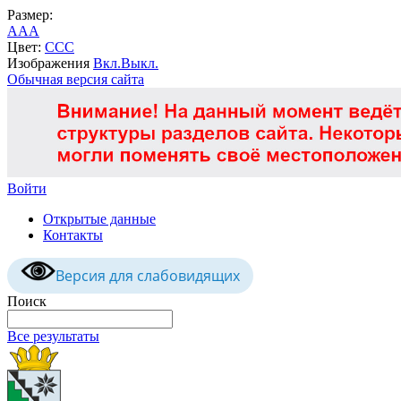
Размер:
A
A
A
Цвет:
C
C
C
Изображения
Вкл.
Выкл.
Обычная версия сайта
Войти
Открытые данные
Контакты
Версия для слабовидящих
Поиск
Все результаты