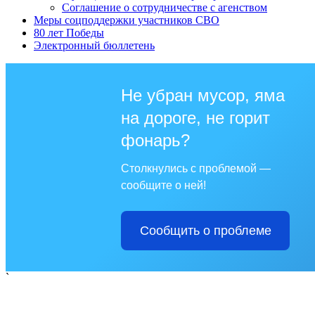
Соглашение о сотрудничестве с агенством
Меры соцподдержки участников СВО
80 лет Победы
Электронный бюллетень
Не убран мусор, яма
на дороге, не горит
фонарь?
Столкнулись с проблемой —
сообщите о ней!
Сообщить о проблеме
`