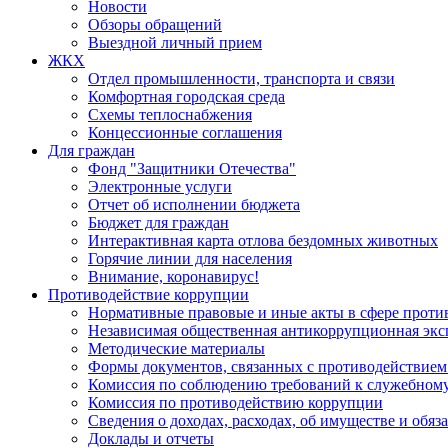
Новости
Обзоры обращений
Выездной личный прием
ЖКХ
Отдел промышленности, транспорта и связи
Комфортная городская среда
Схемы теплоснабжения
Концессионные соглашения
Для граждан
Фонд "Защитники Отечества"
Электронные услуги
Отчет об исполнении бюджета
Бюджет для граждан
Интерактивная карта отлова бездомных животных
Горячие линии для населения
Внимание, коронавирус!
Противодействие коррупции
Нормативные правовые и иные акты в сфере проти
Независимая общественная антикоррупционная экс
Методические материалы
Формы документов, связанных с противодействием
Комиссия по соблюдению требований к служебному
Комиссия по противодействию коррупции
Сведения о доходах, расходах, об имуществе и обяз
Доклады и отчеты