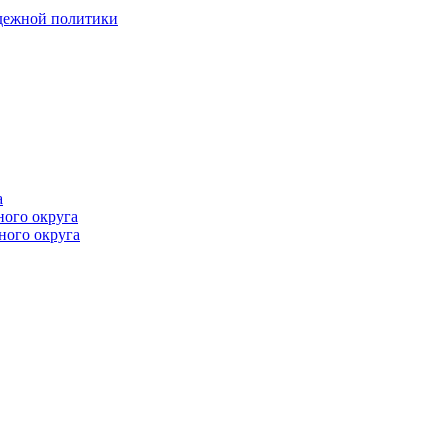
одежной политики
а
ного округа
ного округа