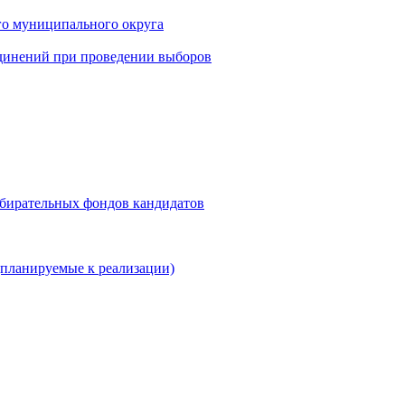
го муниципального округа
динений при проведении выборов
збирательных фондов кандидатов
планируемые к реализации)