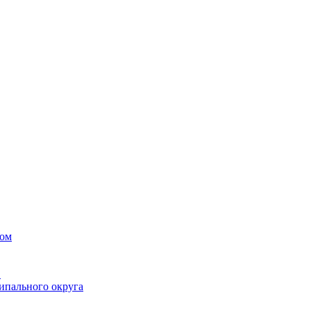
вом
в
ипального округа