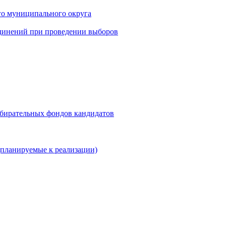
го муниципального округа
динений при проведении выборов
збирательных фондов кандидатов
планируемые к реализации)