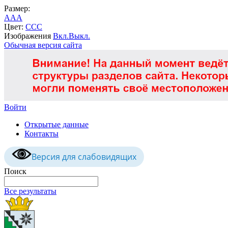
Размер:
A
A
A
Цвет:
C
C
C
Изображения
Вкл.
Выкл.
Обычная версия сайта
Войти
Открытые данные
Контакты
Версия для слабовидящих
Поиск
Все результаты