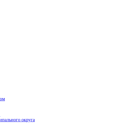
вом
в
ипального округа