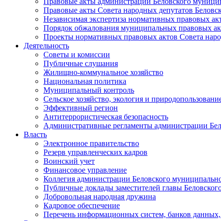
Правовые акты администрации Беловского муници
Правовые акты Совета народных депутатов Беловс
Независимая экспертиза нормативных правовых ак
Порядок обжалования муниципальных правовых ак
Проекты нормативных правовых актов Совета наро
Деятельность
Советы и комиссии
Публичные слушания
Жилищно-коммунальное хозяйство
Национальная политика
Муниципальный контроль
Сельское хозяйство, экология и природопользовани
Эффективный регион
Антитеррористическая безопасность
Административные регламенты администрации Бел
Власть
Электронное правительство
Резерв управленческих кадров
Воинский учет
Финансовое управление
Коллегия администрации Беловского муниципально
Публичные доклады заместителей главы Беловског
Добровольная народная дружина
Кадровое обеспечение
Перечень информационных систем, банков данных, 