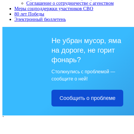
Соглашение о сотрудничестве с агенством
Меры соцподдержки участников СВО
80 лет Победы
Электронный бюллетень
Не убран мусор, яма
на дороге, не горит
фонарь?
Столкнулись с проблемой —
сообщите о ней!
Сообщить о проблеме
`