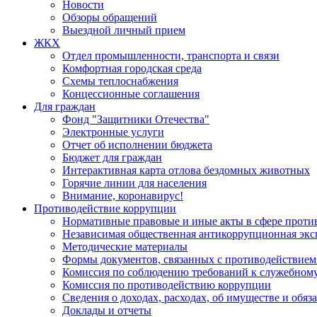
Новости
Обзоры обращений
Выездной личный прием
ЖКХ
Отдел промышленности, транспорта и связи
Комфортная городская среда
Схемы теплоснабжения
Концессионные соглашения
Для граждан
Фонд "Защитники Отечества"
Электронные услуги
Отчет об исполнении бюджета
Бюджет для граждан
Интерактивная карта отлова бездомных животных
Горячие линии для населения
Внимание, коронавирус!
Противодействие коррупции
Нормативные правовые и иные акты в сфере проти
Независимая общественная антикоррупционная экс
Методические материалы
Формы документов, связанных с противодействием
Комиссия по соблюдению требований к служебному
Комиссия по противодействию коррупции
Сведения о доходах, расходах, об имуществе и обяз
Доклады и отчеты