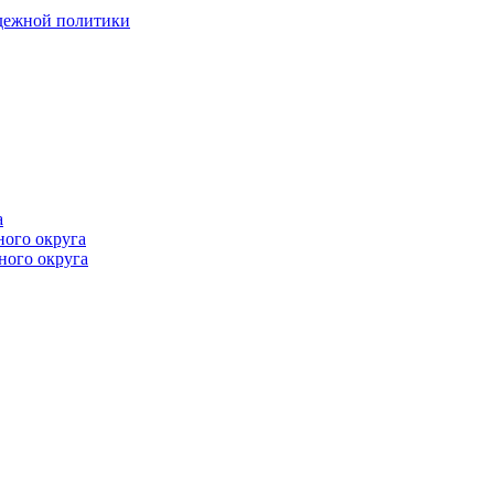
одежной политики
а
ного округа
ного округа