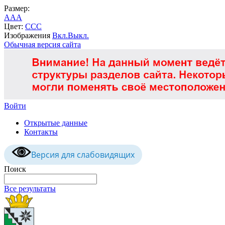
Размер:
A
A
A
Цвет:
C
C
C
Изображения
Вкл.
Выкл.
Обычная версия сайта
Войти
Открытые данные
Контакты
Версия для слабовидящих
Поиск
Все результаты