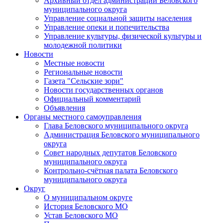
Архивный отдел администрации Беловского
муниципального округа
Управление социальной защиты населения
Управление опеки и попечительства
Управление культуры, физической культуры и
молодежной политики
Новости
Местные новости
Региональные новости
Газета "Сельские зори"
Новости государственных органов
Официальный комментарий
Объявления
Органы местного самоуправления
Глава Беловского муниципального округа
Администрация Беловского муниципального
округа
Совет народных депутатов Беловского
муниципального округа
Контрольно-счётная палата Беловского
муниципального округа
Округ
О муниципальном округе
История Беловского МО
Устав Беловского МО