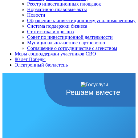
Реестр инвестиционных площадок
Нормативно-правовые акты
Новости
Обращение к инвестиционному уполномоченному
Система поддержки бизнеса
Статистика и прогноз
Совет по инвестиционной деятельности
Муниципально-частное партнерство
Соглашение о сотрудничестве с агенством
Меры соцподдержки участников СВО
80 лет Победы
Электронный бюллетень
Решаем вместе