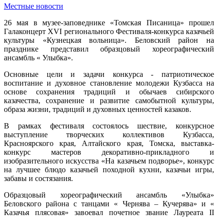
Местные новости
26 мая в музее-заповеднике «Томская Писаница» прошел
Галаконцерт XVI регионального Фестиваля-конкурса казачьей
культуры «Кузнецкая вольница». Беловский район на
празднике представил образцовый хореографический
ансамбль « Улыбка».
Основные цели и задачи конкурса - патриотическое
воспитание и духовное становление молодежи Кузбасса на
основе сохранения традиций и обычаев сибирского
казачества, сохранение и развитие самобытной культуры,
образа жизни, традиций и духовных ценностей казаков.
В рамках фестиваля состоялось шествие, конкурсное
выступление творческих коллективов Кузбасса,
Красноярского края, Алтайского края, Томска, выставка-
конкурс мастеров декоративно-прикладного и
изобразительного искусства «На казачьем подворье», конкурс
на лучшее блюдо казачьей походной кухни, казачьи игры,
забавы и состязания.
Образцовый хореографический ансамбль «Улыбка»
Беловского района с танцами « Чернява – Кучерява» и «
Казачья плясовая» завоевал почетное звание Лауреата II