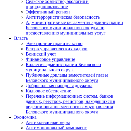
Сельское хозяйство, экология и
природопользование
Эффективный регион
Антитеррористическая безопасность
Административные регламенты администрации
Беловского муниципального округа по
предоставлению муниципальных услуг
Власть
Электронное правительство
Резерв управленческих кадров
Воинский учет
Финансовое управление
Коллегия администрации Беловского
муниципального округа
Публичные доклады заместителей главы
Беловского муниципального округа
Добровольная народная дружина
Кадровое обеспечение
Перечень информационных систем, банков
данных, реестров, регистров, находящихся в
ведении органов местного самоуправления
Беловского муниципального округа
Экономика
Антикризисные меры
Антимонопольный комплаенс