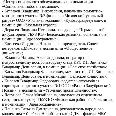
«Центр социального обслуживания», в номинации
«Социальная забота и помощь»;
- Булгаков Владимир Николаевич, начальник ремонтно-
монтажного участка №3 филиала «Моховский угольный
разрез» ОАО «Угольная компания «Кузбассразрезуголь», в
номинации «Угольная отрасль»;
- Дерксен Людмила Петровна, заведующая Пермяковской
амбулаторией ГБУЗ КО «Беловская районная больница», в
номинации «Здравоохранение»;
- Елисеева Людмила Николаевна, председатель Совета
ветеранов с.Мохово, в номинации «Общественное
движение»;
- Жданова Наталья Александровна, оператор по
искусственному воспроизводству стада КРС ИП Зинченко
Владимир Денисович, в номинации «Сельское хозяйство»;
- Касьянов Владимир Феликсович, механизатор ИП Зинченко
Владимир Денисович, в номинации «Сельское хозяйство»;
- Киселев Владимир Федорович, водитель автомобиля
горнотранспортного участка №1 ООО «Разрез Задубровский
Новый», в номинации «Угольная промышленность»;
- Логунова Ольга Михайловна, заведующая отделением
сестринского ухода ГБУЗ КО «Беловская районная больница»,
в номинации «Здравоохранение»;
- Паненко Татьяна Дмитриевна, руководитель народного
коллектива «Улыбка» Новобачатского СДК – филиал МБУ