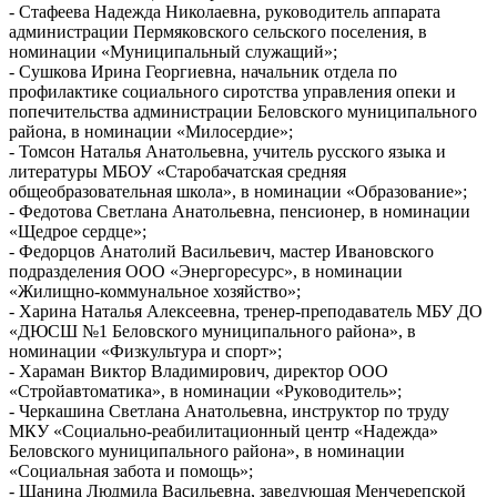
- Стафеева Надежда Николаевна, руководитель аппарата
администрации Пермяковского сельского поселения, в
номинации «Муниципальный служащий»;
- Сушкова Ирина Георгиевна, начальник отдела по
профилактике социального сиротства управления опеки и
попечительства администрации Беловского муниципального
района, в номинации «Милосердие»;
- Томсон Наталья Анатольевна, учитель русского языка и
литературы МБОУ «Старобачатская средняя
общеобразовательная школа», в номинации «Образование»;
- Федотова Светлана Анатольевна, пенсионер, в номинации
«Щедрое сердце»;
- Федорцов Анатолий Васильевич, мастер Ивановского
подразделения ООО «Энергоресурс», в номинации
«Жилищно-коммунальное хозяйство»;
- Харина Наталья Алексеевна, тренер-преподаватель МБУ ДО
«ДЮСШ №1 Беловского муниципального района», в
номинации «Физкультура и спорт»;
- Хараман Виктор Владимирович, директор ООО
«Стройавтоматика», в номинации «Руководитель»;
- Черкашина Светлана Анатольевна, инструктор по труду
МКУ «Социально-реабилитационный центр «Надежда»
Беловского муниципального района», в номинации
«Социальная забота и помощь»;
- Шанина Людмила Васильевна, заведующая Менчерепской