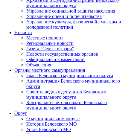
Архивный отдел администрации Беловского
муниципального округа
Управление социальной защиты населения
Управление опеки и попечительства
Управление культуры, физической культуры и
молодежной политики
Новости
Местные новости
Региональные новости
Газета "Сельские зори"
Новости государственных органов
Официальный комментарий
Объявления
Органы местного самоуправления
Глава Беловского муниципального округа
Администрация Беловского муниципального
округа
Совет народных депутатов Беловского
муниципального округа
Контрольно-счётная палата Беловского
муниципального округа
Округ
О муниципальном округе
История Беловского МО
Устав Беловского МО