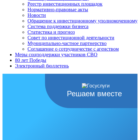
Реестр инвестиционных площадок
Нормативно-правовые акты
Новости
Обращение к инвестиционному уполномоченному
Система поддержки бизнеса
Статистика и прогноз
Совет по инвестиционной деятельности
Муниципально-частное партнерство
Соглашение о сотрудничестве с агенством
Меры соцподдержки участников СВО
80 лет Победы
Электронный бюллетень
Решаем вместе