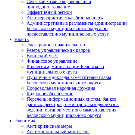
Сельское хозяйство, экология и
природопользование
Эффективный регион
Антитеррористическая безопасность
Административные регламенты администрации
Беловского муниципального округа по
предоставлению муниципальных услуг
Власть
Электронное правительство
Резерв управленческих кадров
Воинский учет
Финансовое управление
Коллегия администрации Беловского
муниципального округа
Публичные доклады заместителей главы
Беловского муниципального округа
Добровольная народная дружина
Кадровое обеспечение
Перечень информационных систем, банков
данных, реестров, регистров, находящихся в
ведении органов местного самоуправления
Беловского муниципального округа
Экономика
Антикризисные меры
Антимонопольный комплаенс