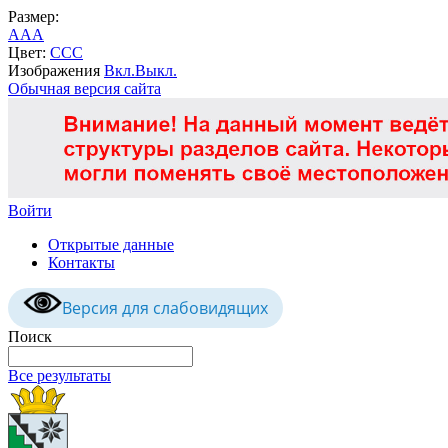
Размер:
A
A
A
Цвет:
C
C
C
Изображения
Вкл.
Выкл.
Обычная версия сайта
Войти
Открытые данные
Контакты
Версия для слабовидящих
Поиск
Все результаты