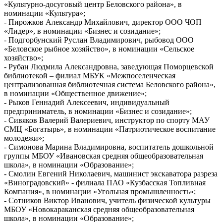
«Культурно-досуговый центр Беловского района», в
номинации «Культура»;
- Пирожков Александр Михайлович, директор ООО ЧОП
«Лидер», в номинации «Бизнес и созидание»;
- Подгорбунский Руслан Владимирович, рыбовод ООО
«Беловское рыбное хозяйство», в номинации «Сельское
хозяйство»;
- Рубан Людмила Александровна, заведующая Поморцевской
библиотекой – филиал МБУК «Межпоселенческая
централизованная библиотечная система Беловского района»,
в номинации «Общественное движение»;
- Рыков Геннадий Алексеевич, индивидуальный
предприниматель, в номинации «Бизнес и созидание»;
- Сивяков Валерий Валериевич, инструктор по спорту МАУ
СМЦ «Богатырь», в номинации «Патриотическое воспитание
молодежи»;
- Симонова Марина Владимировна, воспитатель дошкольной
группы МБОУ «Ивановская средняя общеобразовательная
школа», в номинации «Образование»;
- Смолин Евгений Николаевич, машинист экскаватора разреза
«Виноградовский» - филиала ПАО «Кузбасская Топливная
Компания», в номинации «Угольная промышленность»;
- Сотников Виктор Иванович, учитель физической культуры
МБОУ «Новокараканская средняя общеобразовательная
школа», в номинации «Образование»;