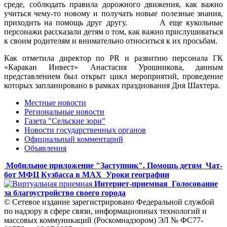
среде, соблюдать правила дорожного движения, как важно
учиться чему-то новому и получать новые полезные знания,
приходить на помощь друг другу. А еще кукольные
персонажи рассказали детям о том, как важно прислушиваться
к своим родителям и внимательно относиться к их просьбам.
Как отметила директор по PR и развитию персонала ГК
«Каракан Инвест» Анастасия Урошникова, данным
представлением был открыт цикл мероприятий, проведение
которых запланировано в рамках празднования Дня Шахтера.
Местные новости
Региональные новости
Газета "Сельские зори"
Новости государственных органов
Официальный комментарий
Объявления
Мобильное приложение "Заступник". Помощь детям
Чат-
бот МФЦ Кузбасса в MAX
Уроки географии
Интернет-приемная
Голосование
за благоустройство своего города
© Сетевое издание зарегистрировано Федеральной службой
по надзору в сфере связи, информационных технологий и
массовых коммуникаций (Роскомнадзором) ЭЛ № ФС77-