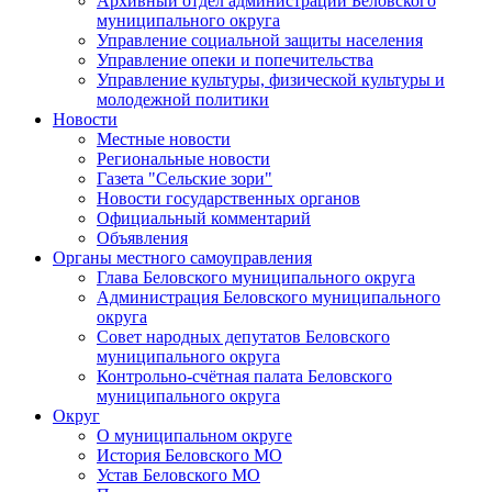
Архивный отдел администрации Беловского
муниципального округа
Управление социальной защиты населения
Управление опеки и попечительства
Управление культуры, физической культуры и
молодежной политики
Новости
Местные новости
Региональные новости
Газета "Сельские зори"
Новости государственных органов
Официальный комментарий
Объявления
Органы местного самоуправления
Глава Беловского муниципального округа
Администрация Беловского муниципального
округа
Совет народных депутатов Беловского
муниципального округа
Контрольно-счётная палата Беловского
муниципального округа
Округ
О муниципальном округе
История Беловского МО
Устав Беловского МО