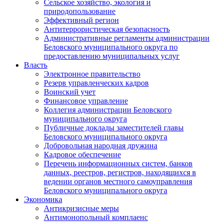
Сельское хозяйство, экология и
природопользование
Эффективный регион
Антитеррористическая безопасность
Административные регламенты администрации
Беловского муниципального округа по
предоставлению муниципальных услуг
Власть
Электронное правительство
Резерв управленческих кадров
Воинский учет
Финансовое управление
Коллегия администрации Беловского
муниципального округа
Публичные доклады заместителей главы
Беловского муниципального округа
Добровольная народная дружина
Кадровое обеспечение
Перечень информационных систем, банков
данных, реестров, регистров, находящихся в
ведении органов местного самоуправления
Беловского муниципального округа
Экономика
Антикризисные меры
Антимонопольный комплаенс