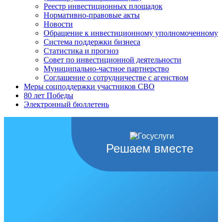
Реестр инвестиционных площадок
Нормативно-правовые акты
Новости
Обращение к инвестиционному уполномоченному
Система поддержки бизнеса
Статистика и прогноз
Совет по инвестиционной деятельности
Муниципально-частное партнерство
Соглашение о сотрудничестве с агенством
Меры соцподдержки участников СВО
80 лет Победы
Электронный бюллетень
Решаем вместе