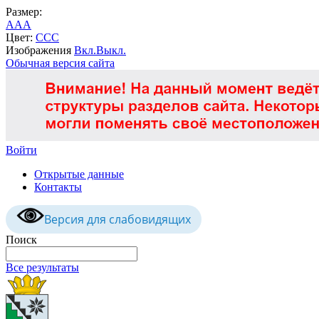
Размер:
A
A
A
Цвет:
C
C
C
Изображения
Вкл.
Выкл.
Обычная версия сайта
Войти
Открытые данные
Контакты
Версия для слабовидящих
Поиск
Все результаты