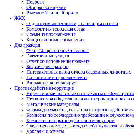
Новости
Обзоры обращений
Выездной личный прием
ЖКХ
Отдел промышленности, транспорта и связи
Комфортная городская среда
Схемы теплоснабжения
Концессионные соглашения
Для граждан
Фонд "Защитники Отечества"
Электронные услуги
Отчет об исполнении бюджета
Бюджет для граждан
Интерактивная карта отлова бездомных животных
Горячие линии для населения
Внимание, коронавирус!
Противодействие коррупции
Нормативные правовые и иные акты в сфере проти
Независимая общественная антикоррупционная экс
Методические материалы
Формы документов, связанных с противодействием
Комиссия по соблюдению требований к служебному
Комиссия по противодействию коррупции
Сведения о доходах, расходах, об имуществе и обяз
Доклады и отчеты