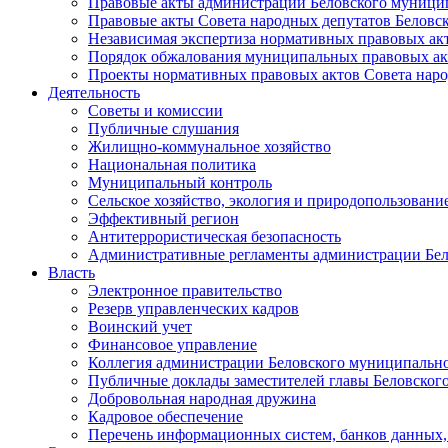
Правовые акты администрации Беловского муници
Правовые акты Совета народных депутатов Беловс
Независимая экспертиза нормативных правовых ак
Порядок обжалования муниципальных правовых ак
Проекты нормативных правовых актов Совета наро
Деятельность
Советы и комиссии
Публичные слушания
Жилищно-коммунальное хозяйство
Национальная политика
Муниципальный контроль
Сельское хозяйство, экология и природопользовани
Эффективный регион
Антитеррористическая безопасность
Административные регламенты администрации Бел
Власть
Электронное правительство
Резерв управленческих кадров
Воинский учет
Финансовое управление
Коллегия администрации Беловского муниципально
Публичные доклады заместителей главы Беловског
Добровольная народная дружина
Кадровое обеспечение
Перечень информационных систем, банков данных, 