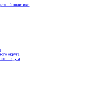
одежной политики
а
ного округа
ного округа