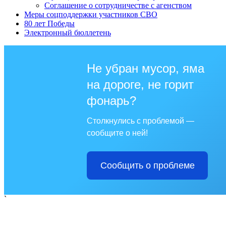
Соглашение о сотрудничестве с агенством
Меры соцподдержки участников СВО
80 лет Победы
Электронный бюллетень
Не убран мусор, яма
на дороге, не горит
фонарь?
Столкнулись с проблемой —
сообщите о ней!
Сообщить о проблеме
`