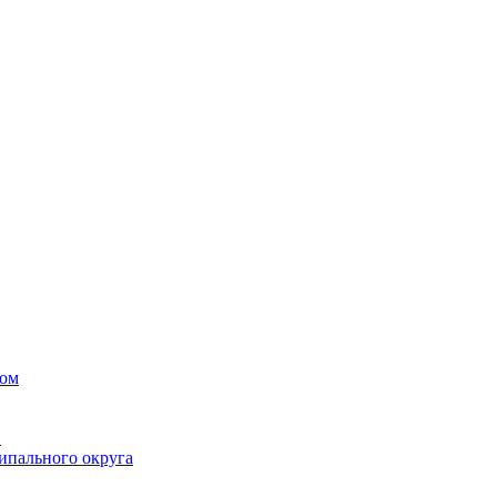
вом
в
ипального округа