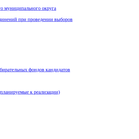
го муниципального округа
динений при проведении выборов
збирательных фондов кандидатов
планируемые к реализации)