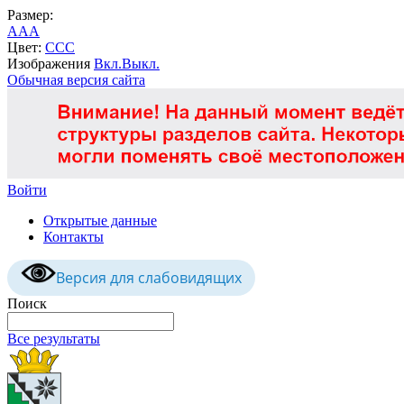
Размер:
A
A
A
Цвет:
C
C
C
Изображения
Вкл.
Выкл.
Обычная версия сайта
Войти
Открытые данные
Контакты
Версия для слабовидящих
Поиск
Все результаты