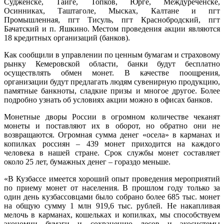
Судженске, Тайге, Топков, Юрге, Междуреченске,
Осинниках, Таштаголе, Мысках, Калтане и пгт
Промышленная, пгт Тисуль, пгт Краснобродский, пгт
Бачатский и п. Яшкино. Местом проведения акции являются
18 кредитных организаций (банков).
Как сообщили в управлении по ценным бумагам и страховому
рынку Кемеровской области, банки будут бесплатно
осуществлять обмен монет. В качестве поощрения,
организации будут предлагать людям сувенирную продукцию,
памятные банкноты, сладкие призы и многое другое. Более
подробно узнать об условиях акции можно в офисах банков.
Монетные дворы России в огромном количестве чеканят
монеты и поставляют их в оборот, но обратно они не
возвращаются. Огромная сумма денег «осела» в карманах и
копилках россиян – 439 монет приходится на каждого
человека в нашей стране. Срок службы монет составляет
около 25 лет, бумажных денег – гораздо меньше.
«В Кузбассе имеется хороший опыт проведения мероприятий
по приему монет от населения. В прошлом году только за
один день кузбассовцами было собрано более 685 тыс. монет
на общую сумму 1 млн 919,6 тыс. рублей. Не накапливая
мелочь в карманах, кошельках и копилках, мы способствуем
экономии бумаги и сохранению лесов и экосистемы