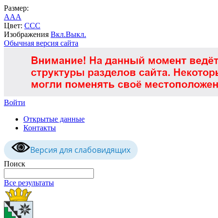
Размер:
A
A
A
Цвет:
C
C
C
Изображения
Вкл.
Выкл.
Обычная версия сайта
Войти
Открытые данные
Контакты
Версия для слабовидящих
Поиск
Все результаты