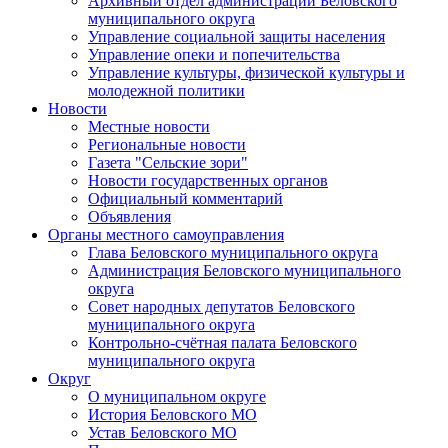
Архивный отдел администрации Беловского
муниципального округа
Управление социальной защиты населения
Управление опеки и попечительства
Управление культуры, физической культуры и
молодежной политики
Новости
Местные новости
Региональные новости
Газета "Сельские зори"
Новости государственных органов
Официальный комментарий
Объявления
Органы местного самоуправления
Глава Беловского муниципального округа
Администрация Беловского муниципального
округа
Совет народных депутатов Беловского
муниципального округа
Контрольно-счётная палата Беловского
муниципального округа
Округ
О муниципальном округе
История Беловского МО
Устав Беловского МО