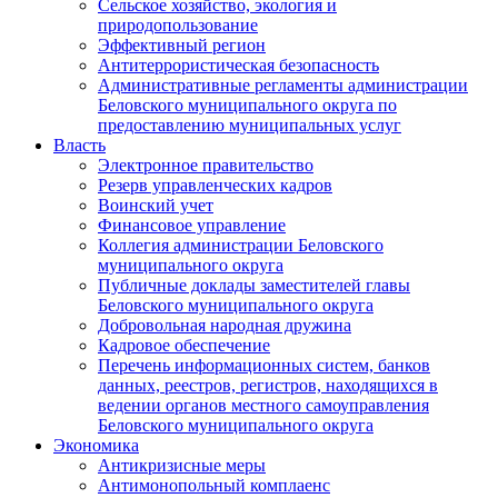
Сельское хозяйство, экология и
природопользование
Эффективный регион
Антитеррористическая безопасность
Административные регламенты администрации
Беловского муниципального округа по
предоставлению муниципальных услуг
Власть
Электронное правительство
Резерв управленческих кадров
Воинский учет
Финансовое управление
Коллегия администрации Беловского
муниципального округа
Публичные доклады заместителей главы
Беловского муниципального округа
Добровольная народная дружина
Кадровое обеспечение
Перечень информационных систем, банков
данных, реестров, регистров, находящихся в
ведении органов местного самоуправления
Беловского муниципального округа
Экономика
Антикризисные меры
Антимонопольный комплаенс