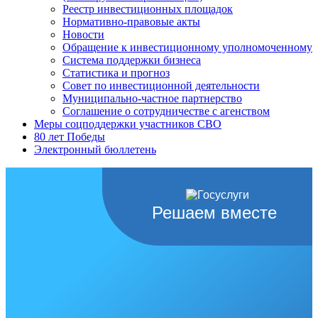
Реестр инвестиционных площадок
Нормативно-правовые акты
Новости
Обращение к инвестиционному уполномоченному
Система поддержки бизнеса
Статистика и прогноз
Совет по инвестиционной деятельности
Муниципально-частное партнерство
Соглашение о сотрудничестве с агенством
Меры соцподдержки участников СВО
80 лет Победы
Электронный бюллетень
Решаем вместе