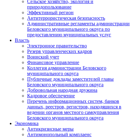
Сельское хозяйство, экология и
природопользование
Эффективный регион
Антитеррористическая безопасность
Административные регламенты администрации
Беловского муниципального округа по
предоставлению муниципальных услуг
Власть
Электронное правительство
Резерв управленческих кадров
Воинский учет
Финансовое управление
Коллегия администрации Беловского
муниципального округа
Публичные доклады заместителей главы
Беловского муниципального округа
Добровольная народная дружина
Кадровое обеспечение
Перечень информационных систем, банков
данных, реестров, регистров, находящихся в
ведении органов местного самоуправления
Беловского муниципального округа
Экономика
Антикризисные меры
Антимонопольный комплаенс