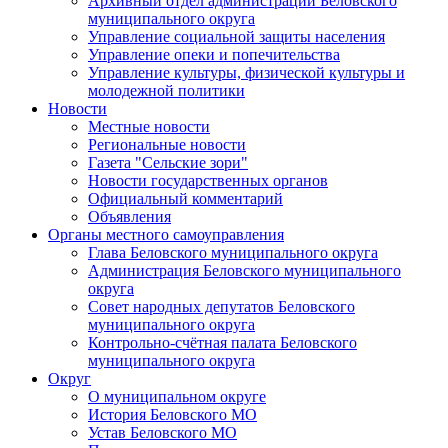
Архивный отдел администрации Беловского
муниципального округа
Управление социальной защиты населения
Управление опеки и попечительства
Управление культуры, физической культуры и
молодежной политики
Новости
Местные новости
Региональные новости
Газета "Сельские зори"
Новости государственных органов
Официальный комментарий
Объявления
Органы местного самоуправления
Глава Беловского муниципального округа
Администрация Беловского муниципального
округа
Совет народных депутатов Беловского
муниципального округа
Контрольно-счётная палата Беловского
муниципального округа
Округ
О муниципальном округе
История Беловского МО
Устав Беловского МО