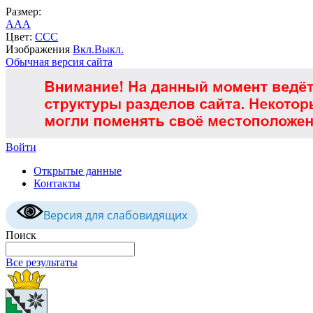
Размер:
A
A
A
Цвет:
C
C
C
Изображения
Вкл.
Выкл.
Обычная версия сайта
Войти
Открытые данные
Контакты
Версия для слабовидящих
Поиск
Все результаты