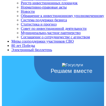
Реестр инвестиционных площадок
Нормативно-правовые акты
Новости
Обращение к инвестиционному уполномоченному
Система поддержки бизнеса
Статистика и прогноз
Совет по инвестиционной деятельности
Муниципально-частное партнерство
Соглашение о сотрудничестве с агенством
Меры соцподдержки участников СВО
80 лет Победы
Электронный бюллетень
Решаем вместе