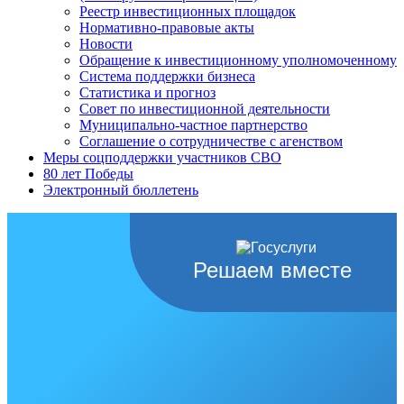
Реестр инвестиционных площадок
Нормативно-правовые акты
Новости
Обращение к инвестиционному уполномоченному
Система поддержки бизнеса
Статистика и прогноз
Совет по инвестиционной деятельности
Муниципально-частное партнерство
Соглашение о сотрудничестве с агенством
Меры соцподдержки участников СВО
80 лет Победы
Электронный бюллетень
Решаем вместе