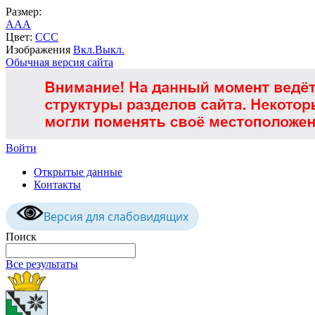
Размер:
A
A
A
Цвет:
C
C
C
Изображения
Вкл.
Выкл.
Обычная версия сайта
Войти
Открытые данные
Контакты
Версия для слабовидящих
Поиск
Все результаты