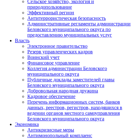
Сельское хозяйство, экология и
природопользование
Эффективный регион
Антитеррористическая безопасность
Административные регламенты администрации
Беловского муниципального округа по
предоставлению муниципальных услуг
Власть
Электронное правительство
Резерв управленческих кадров
Воинский учет
Финансовое управление
Коллегия администрации Беловского
муниципального округа
Публичные доклады заместителей главы
Беловского муниципального округа
Добровольная народная дружина
Кадровое обеспечение
Перечень информационных систем, банков
данных, реестров, регистров, находящихся в
ведении органов местного самоуправления
Беловского муниципального округа
Экономика
Антикризисные меры
Антимонопольный комплаенс