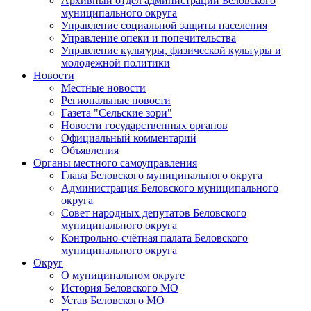
Архивный отдел администрации Беловского
муниципального округа
Управление социальной защиты населения
Управление опеки и попечительства
Управление культуры, физической культуры и
молодежной политики
Новости
Местные новости
Региональные новости
Газета "Сельские зори"
Новости государственных органов
Официальный комментарий
Объявления
Органы местного самоуправления
Глава Беловского муниципального округа
Администрация Беловского муниципального
округа
Совет народных депутатов Беловского
муниципального округа
Контрольно-счётная палата Беловского
муниципального округа
Округ
О муниципальном округе
История Беловского МО
Устав Беловского МО