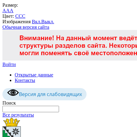
Размер:
A
A
A
Цвет:
C
C
C
Изображения
Вкл.
Выкл.
Обычная версия сайта
Войти
Открытые данные
Контакты
Версия для слабовидящих
Поиск
Все результаты