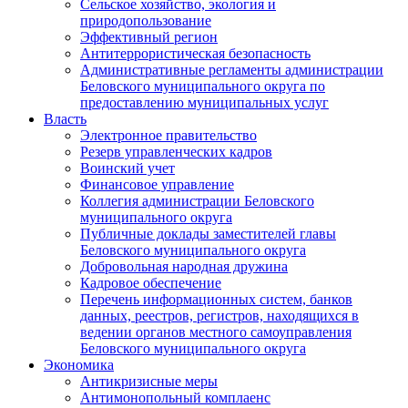
Сельское хозяйство, экология и
природопользование
Эффективный регион
Антитеррористическая безопасность
Административные регламенты администрации
Беловского муниципального округа по
предоставлению муниципальных услуг
Власть
Электронное правительство
Резерв управленческих кадров
Воинский учет
Финансовое управление
Коллегия администрации Беловского
муниципального округа
Публичные доклады заместителей главы
Беловского муниципального округа
Добровольная народная дружина
Кадровое обеспечение
Перечень информационных систем, банков
данных, реестров, регистров, находящихся в
ведении органов местного самоуправления
Беловского муниципального округа
Экономика
Антикризисные меры
Антимонопольный комплаенс