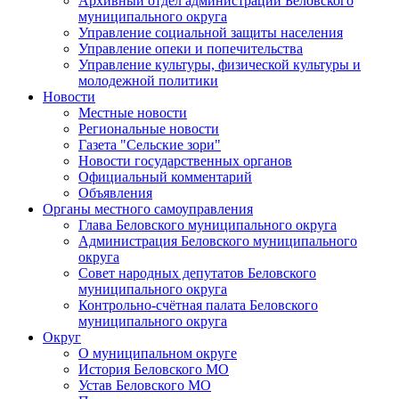
Архивный отдел администрации Беловского
муниципального округа
Управление социальной защиты населения
Управление опеки и попечительства
Управление культуры, физической культуры и
молодежной политики
Новости
Местные новости
Региональные новости
Газета "Сельские зори"
Новости государственных органов
Официальный комментарий
Объявления
Органы местного самоуправления
Глава Беловского муниципального округа
Администрация Беловского муниципального
округа
Совет народных депутатов Беловского
муниципального округа
Контрольно-счётная палата Беловского
муниципального округа
Округ
О муниципальном округе
История Беловского МО
Устав Беловского МО