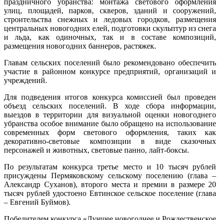
праздничного убранства: монтажа светового оформления
улиц, площадей, парков, скверов, зданий и сооружений,
строительства снежных и ледовых городков, размещения
центральных новогодних елей, подготовки скульптур из снега
и льда, как одиночных, так и в составе композиций,
размещения новогодних баннеров, растяжек.
Главам сельских поселений было рекомендовано обеспечить
участие в районном конкурсе предприятий, организаций и
учреждений.
Для подведения итогов конкурса комиссией был проведен
объезд сельских поселений. В ходе сбора информации,
выездов в территории для визуальной оценки новогоднего
убранства особое внимание было обращено на использование
современных форм светового оформления, таких как
декоративно-световые композиции в виде сказочных
персонажей и животных, световые панно, лайт-боксы.
По результатам конкурса третье место и 10 тысяч рублей
присуждены Пермяковскому сельскому поселению (глава –
Александр Суханов), второго места и премии в размере 20
тысяч рублей удостоено Евтинское сельское поселение (глава
– Евгений Буймов).
Победителем конкурса «Лучшее новогоднее и Рождественское