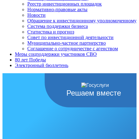
Реестр инвестиционных площадок
Нормативно-правовые акты
Новости
Обращение к инвестиционному уполномоченному
Система поддержки бизнеса
Статистика и прогноз
Совет по инвестиционной деятельности
Муниципально-частное партнерство
Соглашение о сотрудничестве с агенством
Меры соцподдержки участников СВО
80 лет Победы
Электронный бюллетень
Решаем вместе