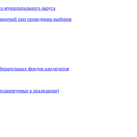
го муниципального округа
динений при проведении выборов
збирательных фондов кандидатов
планируемые к реализации)