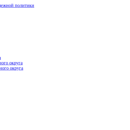
одежной политики
а
ного округа
ного округа