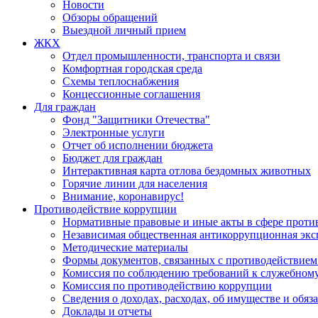
Новости
Обзоры обращений
Выездной личный прием
ЖКХ
Отдел промышленности, транспорта и связи
Комфортная городская среда
Схемы теплоснабжения
Концессионные соглашения
Для граждан
Фонд "Защитники Отечества"
Электронные услуги
Отчет об исполнении бюджета
Бюджет для граждан
Интерактивная карта отлова бездомных животных
Горячие линии для населения
Внимание, коронавирус!
Противодействие коррупции
Нормативные правовые и иные акты в сфере проти
Независимая общественная антикоррупционная экс
Методические материалы
Формы документов, связанных с противодействием
Комиссия по соблюдению требований к служебному
Комиссия по противодействию коррупции
Сведения о доходах, расходах, об имуществе и обяз
Доклады и отчеты