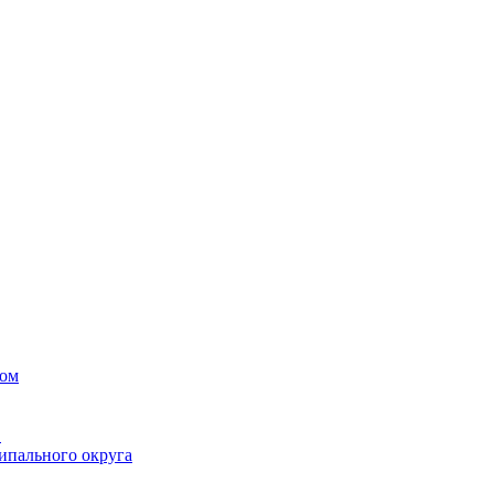
вом
в
ипального округа