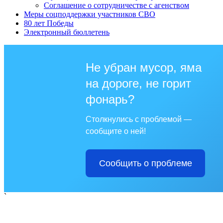
Соглашение о сотрудничестве с агенством
Меры соцподдержки участников СВО
80 лет Победы
Электронный бюллетень
Не убран мусор, яма
на дороге, не горит
фонарь?
Столкнулись с проблемой —
сообщите о ней!
Сообщить о проблеме
`