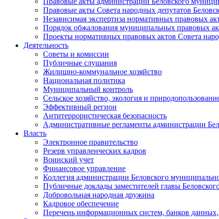
Правовые акты администрации Беловского муници
Правовые акты Совета народных депутатов Беловс
Независимая экспертиза нормативных правовых ак
Порядок обжалования муниципальных правовых ак
Проекты нормативных правовых актов Совета наро
Деятельность
Советы и комиссии
Публичные слушания
Жилищно-коммунальное хозяйство
Национальная политика
Муниципальный контроль
Сельское хозяйство, экология и природопользовани
Эффективный регион
Антитеррористическая безопасность
Административные регламенты администрации Бел
Власть
Электронное правительство
Резерв управленческих кадров
Воинский учет
Финансовое управление
Коллегия администрации Беловского муниципально
Публичные доклады заместителей главы Беловског
Добровольная народная дружина
Кадровое обеспечение
Перечень информационных систем, банков данных, 