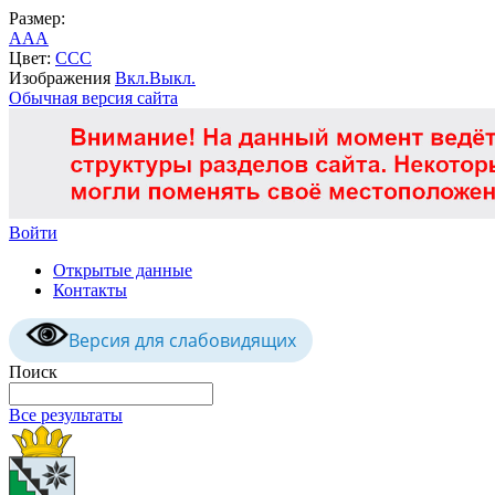
Размер:
A
A
A
Цвет:
C
C
C
Изображения
Вкл.
Выкл.
Обычная версия сайта
Войти
Открытые данные
Контакты
Версия для слабовидящих
Поиск
Все результаты