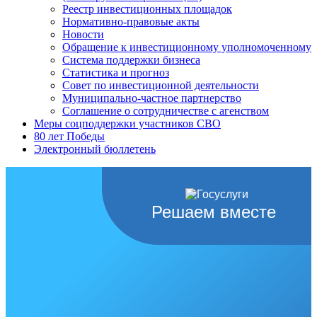
Реестр инвестиционных площадок
Нормативно-правовые акты
Новости
Обращение к инвестиционному уполномоченному
Система поддержки бизнеса
Статистика и прогноз
Совет по инвестиционной деятельности
Муниципально-частное партнерство
Соглашение о сотрудничестве с агенством
Меры соцподдержки участников СВО
80 лет Победы
Электронный бюллетень
Решаем вместе