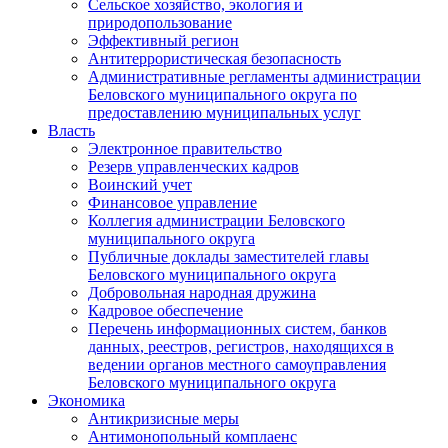
Сельское хозяйство, экология и
природопользование
Эффективный регион
Антитеррористическая безопасность
Административные регламенты администрации
Беловского муниципального округа по
предоставлению муниципальных услуг
Власть
Электронное правительство
Резерв управленческих кадров
Воинский учет
Финансовое управление
Коллегия администрации Беловского
муниципального округа
Публичные доклады заместителей главы
Беловского муниципального округа
Добровольная народная дружина
Кадровое обеспечение
Перечень информационных систем, банков
данных, реестров, регистров, находящихся в
ведении органов местного самоуправления
Беловского муниципального округа
Экономика
Антикризисные меры
Антимонопольный комплаенс