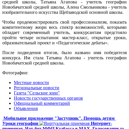
средней школы, Татьяна Агапова - учитель географии
Новобачатской средней школы, Алена Смольникова - учитель
изобразительного искусства Щебзаводской основной школы.
Чтобы продемонстрировать свой профессионализм, показать
компетентному жюри весь спектр возможностей, которыми
обладает современный учитель, конкурсантам предстояло
пройти четыре испытания: мастер-класс, открытые уроки,
образовательный проект и «Педагогические дебаты».
После подведения итогов, было названо имя победителя
конкурса. Им стала Татьяна Агапова - учитель географии
Новобачатской средней школы.
Фотографии:
Местные новости
Региональные новости
Газета "Сельские зори"
Новости государственных органов
Официальный комментарий
Объявления
Мобильное приложение "Заступник". Помощь детям
Уроки географии
Интернет-
приемная
Чат-бот МФЦ Кузбасса в MAX
Голосование за