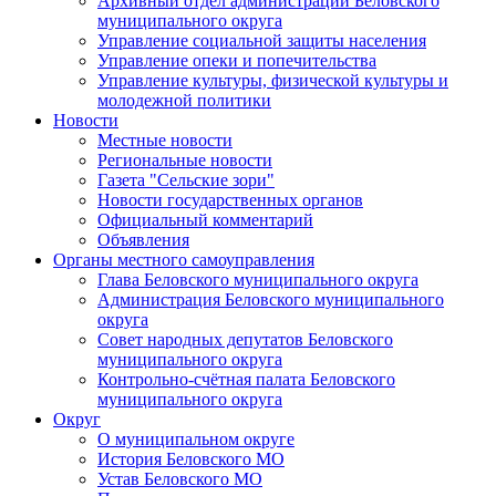
Архивный отдел администрации Беловского
муниципального округа
Управление социальной защиты населения
Управление опеки и попечительства
Управление культуры, физической культуры и
молодежной политики
Новости
Местные новости
Региональные новости
Газета "Сельские зори"
Новости государственных органов
Официальный комментарий
Объявления
Органы местного самоуправления
Глава Беловского муниципального округа
Администрация Беловского муниципального
округа
Совет народных депутатов Беловского
муниципального округа
Контрольно-счётная палата Беловского
муниципального округа
Округ
О муниципальном округе
История Беловского МО
Устав Беловского МО