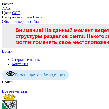
Размер:
A
A
A
Цвет:
C
C
C
Изображения
Вкл.
Выкл.
Обычная версия сайта
Войти
Открытые данные
Контакты
Версия для слабовидящих
Поиск
Все результаты