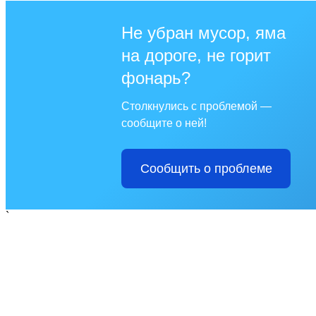
Не убран мусор, яма
на дороге, не горит
фонарь?
Столкнулись с проблемой —
сообщите о ней!
Сообщить о проблеме
`