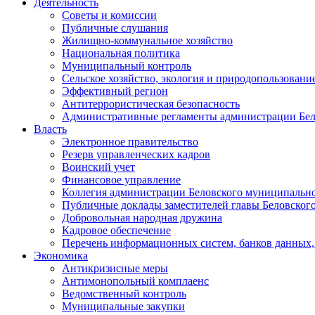
Деятельность
Советы и комиссии
Публичные слушания
Жилищно-коммунальное хозяйство
Национальная политика
Муниципальный контроль
Сельское хозяйство, экология и природопользовани
Эффективный регион
Антитеррористическая безопасность
Административные регламенты администрации Бел
Власть
Электронное правительство
Резерв управленческих кадров
Воинский учет
Финансовое управление
Коллегия администрации Беловского муниципально
Публичные доклады заместителей главы Беловског
Добровольная народная дружина
Кадровое обеспечение
Перечень информационных систем, банков данных, 
Экономика
Антикризисные меры
Антимонопольный комплаенс
Ведомственный контроль
Муниципальные закупки