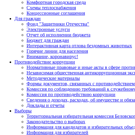
Комфортная городская среда
Схемы теплоснабжения
Концессионные соглашения
Для граждан
Фонд "Защитники Отечества"
Электронные услуги
Отчет об исполнении бюджета
Бюджет для граждан
Интерактивная карта отлова бездомных животных
Горячие линии для населения
Внимание, коронавирус!
Противодействие коррупции
Нормативные правовые и иные акты в сфере проти
Независимая общественная антикоррупционная экс
Методические материалы
Формы документов, связанных с противодействием
Комиссия по соблюдению требований к служебному
Комиссия по противодействию коррупции
Сведения о доходах, расходах, об имуществе и обяз
Доклады и отчеты
Выборы
Территориальная избирательная комиссия Беловско
Законодательство о выборах
Информация для кандидатов и избирательных объе
Информация для избирателей