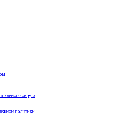
вом
в
ипального округа
одежной политики