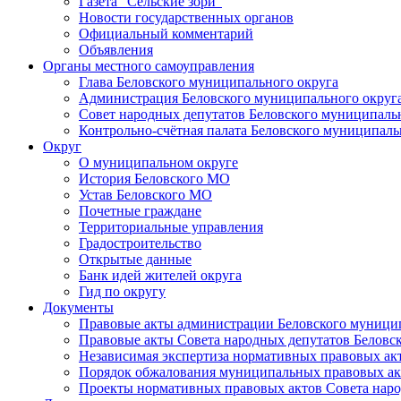
Газета "Сельские зори"
Новости государственных органов
Официальный комментарий
Объявления
Органы местного самоуправления
Глава Беловского муниципального округа
Администрация Беловского муниципального округ
Совет народных депутатов Беловского муниципаль
Контрольно-счётная палата Беловского муниципаль
Округ
О муниципальном округе
История Беловского МО
Устав Беловского МО
Почетные граждане
Территориальные управления
Градостроительство
Открытые данные
Банк идей жителей округа
Гид по округу
Документы
Правовые акты администрации Беловского муници
Правовые акты Совета народных депутатов Беловс
Независимая экспертиза нормативных правовых ак
Порядок обжалования муниципальных правовых ак
Проекты нормативных правовых актов Совета наро