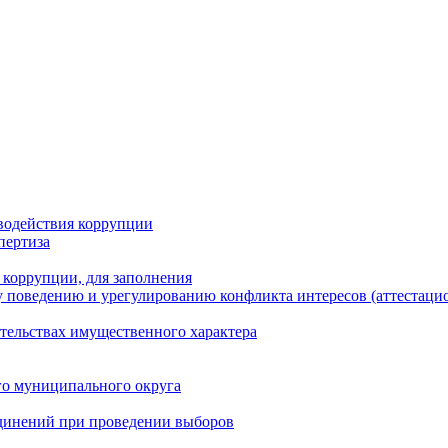
водействия коррупции
пертиза
 коррупции, для заполнения
 поведению и урегулированию конфликта интересов (аттестаци
ательствах имущественного характера
го муниципального округа
динений при проведении выборов