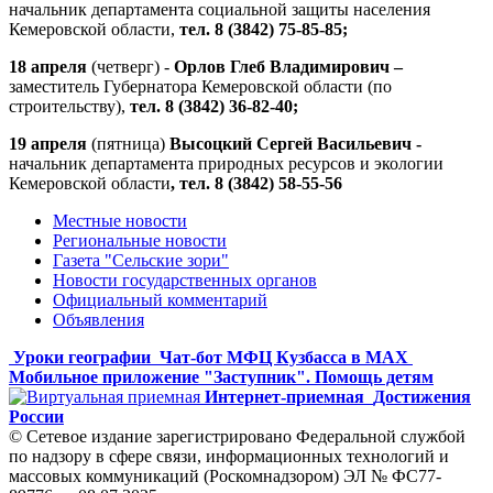
начальник департамента социальной защиты населения
Кемеровской области,
тел. 8 (3842) 75-85-85;
18 апреля
(четверг) -
Орлов Глеб Владимирович –
заместитель Губернатора Кемеровской области (по
строительству),
тел. 8 (3842) 36-82-40;
19 апреля
(пятница)
Высоцкий Сергей Васильевич -
начальник департамента природных ресурсов
и экологии
Кемеровской области
, тел. 8 (3842) 58-55-56
Местные новости
Региональные новости
Газета "Сельские зори"
Новости государственных органов
Официальный комментарий
Объявления
Уроки географии
Чат-бот МФЦ Кузбасса в MAX
Мобильное приложение "Заступник". Помощь детям
Интернет-приемная
Достижения
России
© Сетевое издание зарегистрировано Федеральной службой
по надзору в сфере связи, информационных технологий и
массовых коммуникаций (Роскомнадзором) ЭЛ № ФС77-