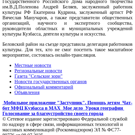
Государственного Российского Дома народного творчества
им.В.Д.Поленова Андрей Беляев, заслуженный работник
культуры РФ Екатерина Кудрина, заслуженный артист РФ
Вячеслав Манучаров, а также представители общественных
организаций, научного и экспертного сообщества,
руководители областных и муниципальных учреждений
культуры Кузбасса, деятели культуры и искусства.
Беловский район на съезде представила делегация работников
культуры. Для тех, кто не смог посетить такое масштабное
мероприятие, состоялась онлайн-трансляция.
Местные новости
Региональные новости
Газета "Сельские зори"
Новости государственных органов
Официальный комментарий
Объявления
Мобильное приложение "Заступник". Помощь детям
Чат-
бот МФЦ Кузбасса в MAX
Мое дело
Уроки географии
Голосование за благоустройство своего города
© Сетевое издание зарегистрировано Федеральной службой
по надзору в сфере связи, информационных технологий и
массовых коммуникаций (Роскомнадзором) ЭЛ № ФС77-