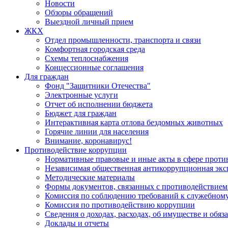
Новости
Обзоры обращений
Выездной личный прием
ЖКХ
Отдел промышленности, транспорта и связи
Комфортная городская среда
Схемы теплоснабжения
Концессионные соглашения
Для граждан
Фонд "Защитники Отечества"
Электронные услуги
Отчет об исполнении бюджета
Бюджет для граждан
Интерактивная карта отлова бездомных животных
Горячие линии для населения
Внимание, коронавирус!
Противодействие коррупции
Нормативные правовые и иные акты в сфере проти
Независимая общественная антикоррупционная экс
Методические материалы
Формы документов, связанных с противодействием
Комиссия по соблюдению требований к служебному
Комиссия по противодействию коррупции
Сведения о доходах, расходах, об имуществе и обяз
Доклады и отчеты