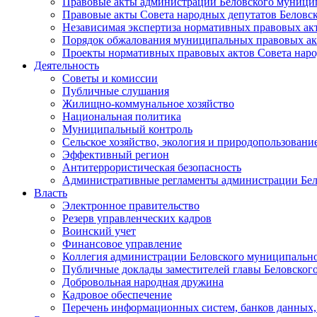
Правовые акты администрации Беловского муници
Правовые акты Совета народных депутатов Беловс
Независимая экспертиза нормативных правовых ак
Порядок обжалования муниципальных правовых ак
Проекты нормативных правовых актов Совета наро
Деятельность
Советы и комиссии
Публичные слушания
Жилищно-коммунальное хозяйство
Национальная политика
Муниципальный контроль
Сельское хозяйство, экология и природопользовани
Эффективный регион
Антитеррористическая безопасность
Административные регламенты администрации Бел
Власть
Электронное правительство
Резерв управленческих кадров
Воинский учет
Финансовое управление
Коллегия администрации Беловского муниципально
Публичные доклады заместителей главы Беловског
Добровольная народная дружина
Кадровое обеспечение
Перечень информационных систем, банков данных, 