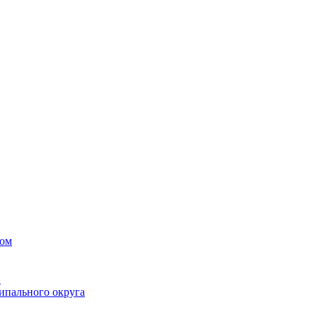
вом
в
ипального округа