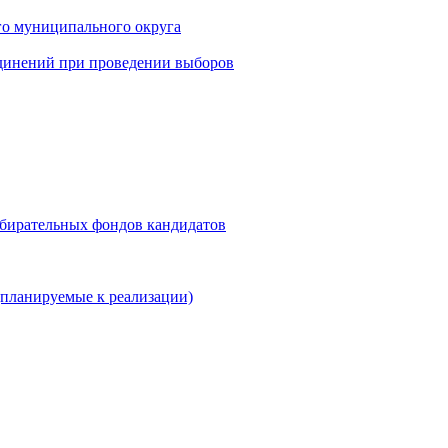
го муниципального округа
динений при проведении выборов
збирательных фондов кандидатов
планируемые к реализации)