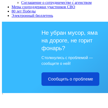
Соглашение о сотрудничестве с агенством
Меры соцподдержки участников СВО
80 лет Победы
Электронный бюллетень
Не убран мусор, яма
на дороге, не горит
фонарь?
Столкнулись с проблемой —
сообщите о ней!
Сообщить о проблеме
`