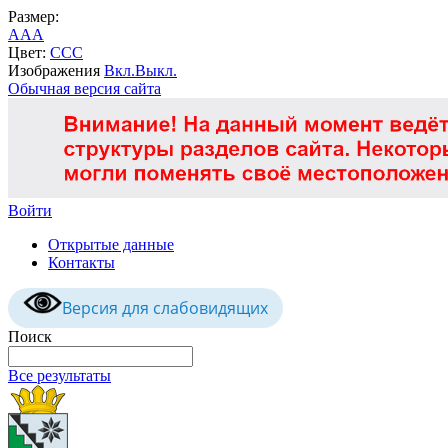
Размер:
A
A
A
Цвет:
C
C
C
Изображения
Вкл.
Выкл.
Обычная версия сайта
Войти
Открытые данные
Контакты
Версия для слабовидящих
Поиск
Все результаты