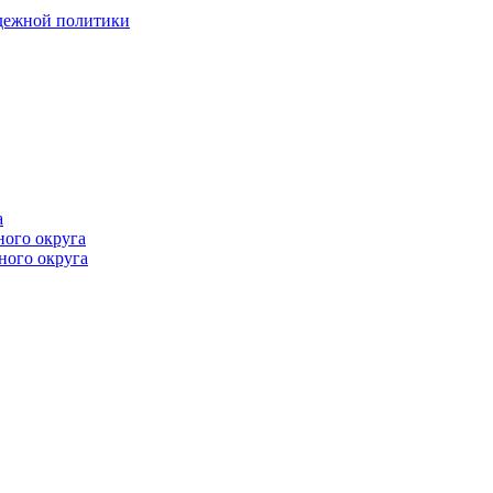
одежной политики
а
ного округа
ного округа