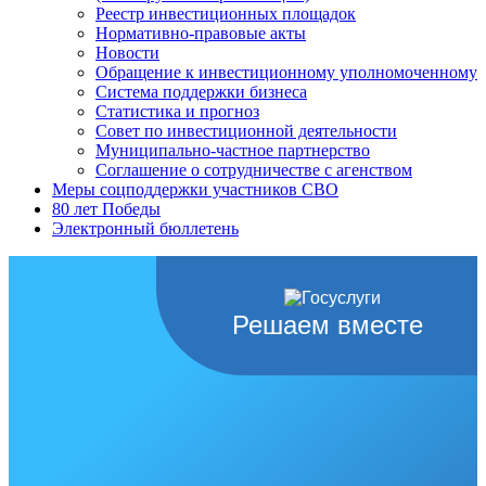
Реестр инвестиционных площадок
Нормативно-правовые акты
Новости
Обращение к инвестиционному уполномоченному
Система поддержки бизнеса
Статистика и прогноз
Совет по инвестиционной деятельности
Муниципально-частное партнерство
Соглашение о сотрудничестве с агенством
Меры соцподдержки участников СВО
80 лет Победы
Электронный бюллетень
Решаем вместе