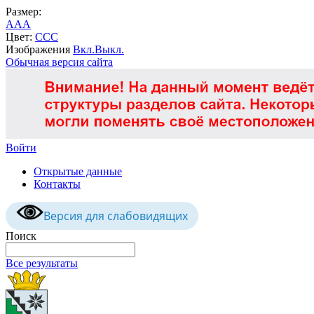
Размер:
A
A
A
Цвет:
C
C
C
Изображения
Вкл.
Выкл.
Обычная версия сайта
Войти
Открытые данные
Контакты
Версия для слабовидящих
Поиск
Все результаты