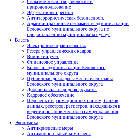
Сельское хозяйство, экология и
природопользование
Эффективный регион
Антитеррористическая безопасность
Административные регламенты администрации
Беловского муниципального округа по
предоставлению муниципальных услуг
Власть
Электронное правительство
Резерв управленческих кадров
Воинский учет
Финансовое управление
Коллегия администрации Беловского
муниципального округа
Публичные доклады заместителей главы
Беловского муниципального округа
Добровольная народная дружина
Кадровое обеспечение
Перечень информационных систем, банков
данных, реестров, регистров, находящихся в
ведении органов местного самоуправления
Беловского муниципального округа
Экономика
Антикризисные меры
Антимонопольный комплаенс