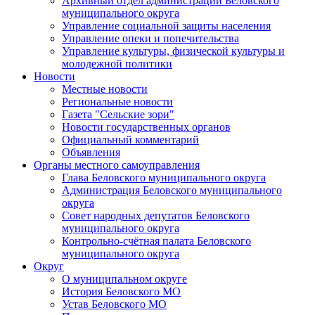
Архивный отдел администрации Беловского
муниципального округа
Управление социальной защиты населения
Управление опеки и попечительства
Управление культуры, физической культуры и
молодежной политики
Новости
Местные новости
Региональные новости
Газета "Сельские зори"
Новости государственных органов
Официальный комментарий
Объявления
Органы местного самоуправления
Глава Беловского муниципального округа
Администрация Беловского муниципального
округа
Совет народных депутатов Беловского
муниципального округа
Контрольно-счётная палата Беловского
муниципального округа
Округ
О муниципальном округе
История Беловского МО
Устав Беловского МО