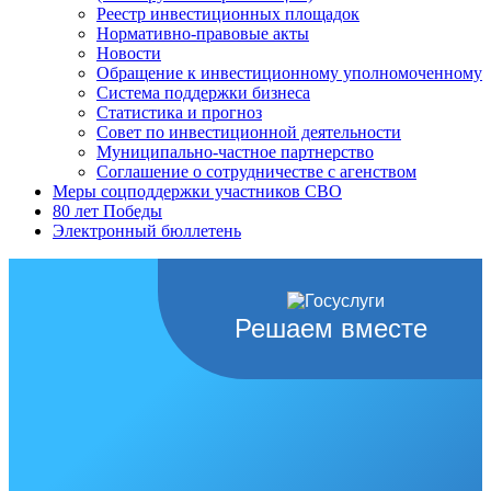
Реестр инвестиционных площадок
Нормативно-правовые акты
Новости
Обращение к инвестиционному уполномоченному
Система поддержки бизнеса
Статистика и прогноз
Совет по инвестиционной деятельности
Муниципально-частное партнерство
Соглашение о сотрудничестве с агенством
Меры соцподдержки участников СВО
80 лет Победы
Электронный бюллетень
Решаем вместе