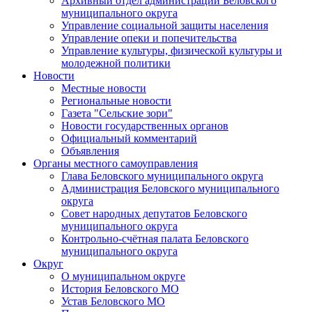
Архивный отдел администрации Беловского
муниципального округа
Управление социальной защиты населения
Управление опеки и попечительства
Управление культуры, физической культуры и
молодежной политики
Новости
Местные новости
Региональные новости
Газета "Сельские зори"
Новости государственных органов
Официальный комментарий
Объявления
Органы местного самоуправления
Глава Беловского муниципального округа
Администрация Беловского муниципального
округа
Совет народных депутатов Беловского
муниципального округа
Контрольно-счётная палата Беловского
муниципального округа
Округ
О муниципальном округе
История Беловского МО
Устав Беловского МО