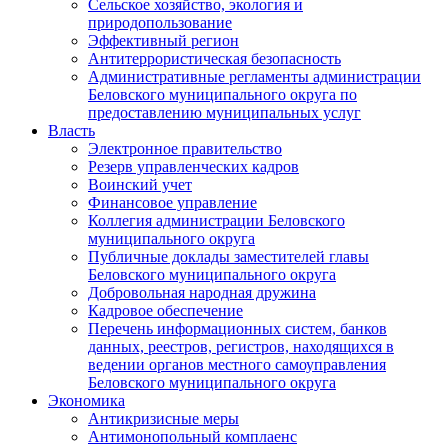
Сельское хозяйство, экология и
природопользование
Эффективный регион
Антитеррористическая безопасность
Административные регламенты администрации
Беловского муниципального округа по
предоставлению муниципальных услуг
Власть
Электронное правительство
Резерв управленческих кадров
Воинский учет
Финансовое управление
Коллегия администрации Беловского
муниципального округа
Публичные доклады заместителей главы
Беловского муниципального округа
Добровольная народная дружина
Кадровое обеспечение
Перечень информационных систем, банков
данных, реестров, регистров, находящихся в
ведении органов местного самоуправления
Беловского муниципального округа
Экономика
Антикризисные меры
Антимонопольный комплаенс