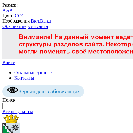
Размер:
A
A
A
Цвет:
C
C
C
Изображения
Вкл.
Выкл.
Обычная версия сайта
Войти
Открытые данные
Контакты
Версия для слабовидящих
Поиск
Все результаты