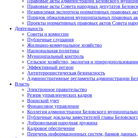
Правовые акты администрации Беловского муници
Правовые акты Совета народных депутатов Беловс
Независимая экспертиза нормативных правовых ак
Порядок обжалования муниципальных правовых ак
Проекты нормативных правовых актов Совета наро
Деятельность
Советы и комиссии
Публичные слушания
Жилищно-коммунальное хозяйство
Национальная политика
Муниципальный контроль
Сельское хозяйство, экология и природопользовани
Эффективный регион
Антитеррористическая безопасность
Административные регламенты администрации Бел
Власть
Электронное правительство
Резерв управленческих кадров
Воинский учет
Финансовое управление
Коллегия администрации Беловского муниципально
Публичные доклады заместителей главы Беловског
Добровольная народная дружина
Кадровое обеспечение
Перечень информационных систем, банков данных, 