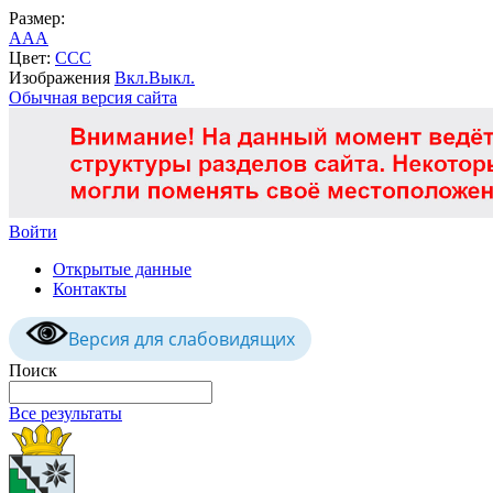
Размер:
A
A
A
Цвет:
C
C
C
Изображения
Вкл.
Выкл.
Обычная версия сайта
Войти
Открытые данные
Контакты
Версия для слабовидящих
Поиск
Все результаты