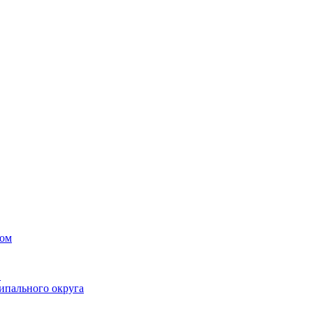
вом
в
ипального округа