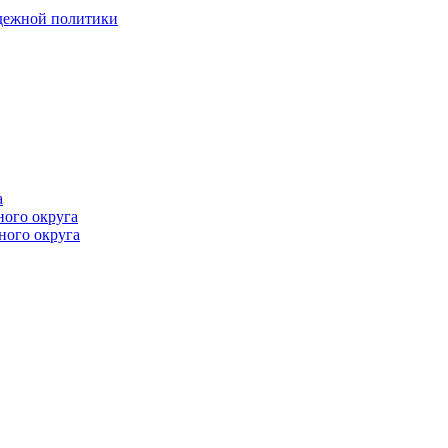
одежной политики
а
ного округа
ного округа