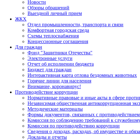
Новости
Обзоры обращений
Выездной личный прием
ЖКХ
Отдел промышленности, транспорта и связи
Комфортная городская среда
Схемы теплоснабжения
Концессионные соглашения
Для граждан
Фонд "Защитники Отечества"
Электронные услуги
Отчет об исполнении бюджета
Бюджет для граждан
Интерактивная карта отлова бездомных животных
Горячие линии для населения
Внимание, коронавирус!
Противодействие коррупции
Нормативные правовые и иные акты в сфере проти
Независимая общественная антикоррупционная экс
Методические материалы
Формы документов, связанных с противодействием
Комиссия по соблюдению требований к служебному
Комиссия по противодействию коррупции
Сведения о доходах, расходах, об имуществе и обяз
Доклады и отчеты