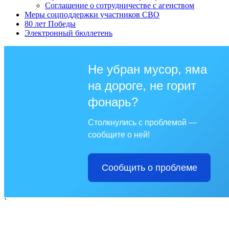
Соглашение о сотрудничестве с агенством
Меры соцподдержки участников СВО
80 лет Победы
Электронный бюллетень
Не убран мусор, яма
на дороге, не горит
фонарь?
Столкнулись с проблемой —
сообщите о ней!
Сообщить о проблеме
`