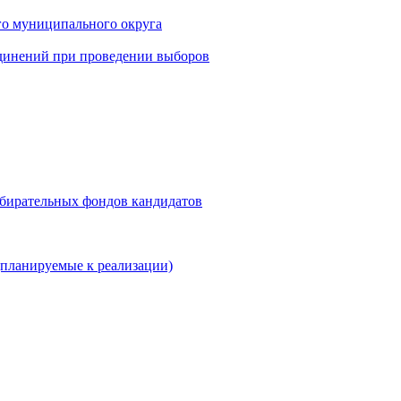
го муниципального округа
динений при проведении выборов
збирательных фондов кандидатов
планируемые к реализации)