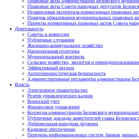
Правовые акты администрации Беловского муници
Правовые акты Совета народных депутатов Беловс
Независимая экспертиза нормативных правовых ак
Порядок обжалования муниципальных правовых ак
Проекты нормативных правовых актов Совета наро
Деятельность
Советы и комиссии
Публичные слушания
Жилищно-коммунальное хозяйство
Национальная политика
Муниципальный контроль
Сельское хозяйство, экология и природопользовани
Эффективный регион
Антитеррористическая безопасность
Административные регламенты администрации Бел
Власть
Электронное правительство
Резерв управленческих кадров
Воинский учет
Финансовое управление
Коллегия администрации Беловского муниципально
Публичные доклады заместителей главы Беловског
Добровольная народная дружина
Кадровое обеспечение
Перечень информационных систем, банков данных, 