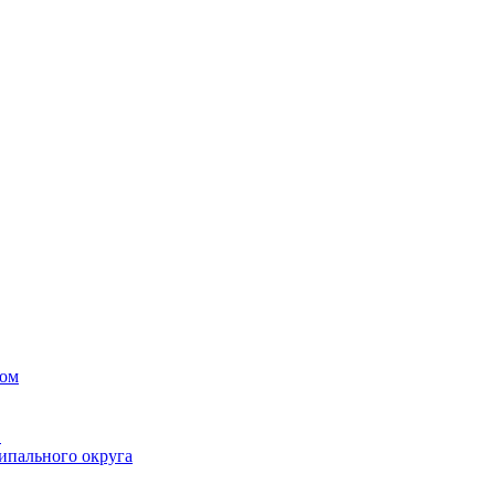
вом
в
ипального округа