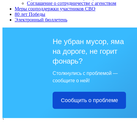
Соглашение о сотрудничестве с агенством
Меры соцподдержки участников СВО
80 лет Победы
Электронный бюллетень
Не убран мусор, яма
на дороге, не горит
фонарь?
Столкнулись с проблемой —
сообщите о ней!
Сообщить о проблеме
`