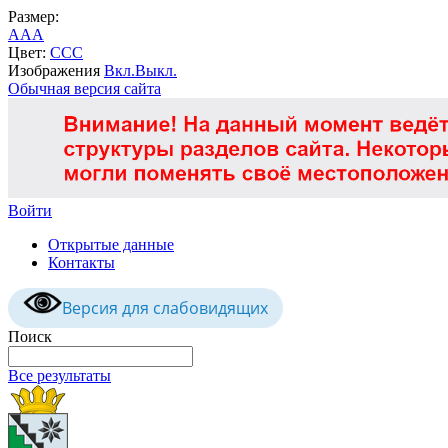
Размер:
A
A
A
Цвет:
C
C
C
Изображения
Вкл.
Выкл.
Обычная версия сайта
Войти
Открытые данные
Контакты
Версия для слабовидящих
Поиск
Все результаты