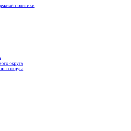
одежной политики
а
ного округа
ного округа