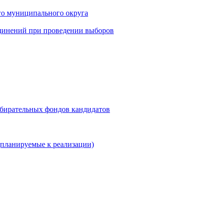
го муниципального округа
динений при проведении выборов
збирательных фондов кандидатов
планируемые к реализации)