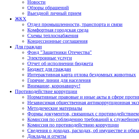
Новости
Обзоры обращений
Выездной личный прием
ЖКХ
Отдел промышленности, транспорта и связи
Комфортная городская среда
Схемы теплоснабжения
Концессионные соглашения
Для граждан
Фонд "Защитники Отечества"
Электронные услуги
Отчет об исполнении бюджета
Бюджет для граждан
Интерактивная карта отлова бездомных животных
Горячие линии для населения
Внимание, коронавирус!
Противодействие коррупции
Нормативные правовые и иные акты в сфере проти
Независимая общественная антикоррупционная экс
Методические материалы
Формы документов, связанных с противодействием
Комиссия по соблюдению требований к служебному
Комиссия по противодействию коррупции
Сведения о доходах, расходах, об имуществе и обяз
Доклады и отчеты