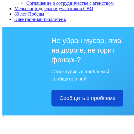
Соглашение о сотрудничестве с агенством
Меры соцподдержки участников СВО
80 лет Победы
Электронный бюллетень
Не убран мусор, яма
на дороге, не горит
фонарь?
Столкнулись с проблемой —
сообщите о ней!
Сообщить о проблеме
`