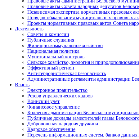
Правовые акты администрации Беловского муници
Правовые акты Совета народных депутатов Беловс
Независимая экспертиза нормативных правовых ак
Порядок обжалования муниципальных правовых ак
Проекты нормативных правовых актов Совета наро
Деятельность
Советы и комиссии
Публичные слушания
Жилищно-коммунальное хозяйство
Национальная политика
Муниципальный контроль
Сельское хозяйство, экология и природопользовани
Эффективный регион
Антитеррористическая безопасность
Административные регламенты администрации Бел
Власть
Электронное правительство
Резерв управленческих кадров
Воинский учет
Финансовое управление
Коллегия администрации Беловского муниципально
Публичные доклады заместителей главы Беловског
Добровольная народная дружина
Кадровое обеспечение
Перечень информационных систем, банков данных, 