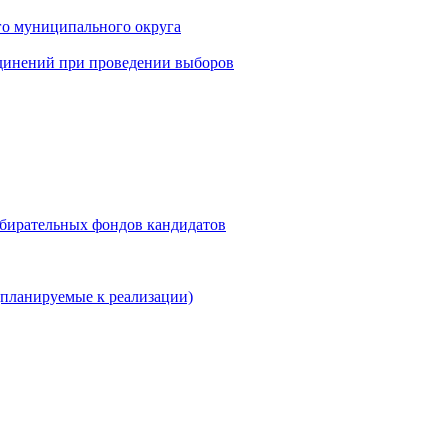
го муниципального округа
динений при проведении выборов
збирательных фондов кандидатов
планируемые к реализации)