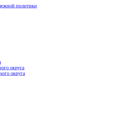
одежной политики
а
ного округа
ного округа