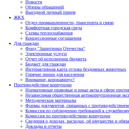
Новости
Обзоры обращений
Выездной личный прием
ЖКХ
Отдел промышленности, транспорта и связи
Комфортная городская среда
Схемы теплоснабжения
Концессионные соглашения
Для граждан
Фонд "Защитники Отечества"
Электронные услуги
Отчет об исполнении бюджета
Бюджет для граждан
Интерактивная карта отлова бездомных животных
Горячие линии для населения
Внимание, коронавирус!
Противодействие коррупции
Нормативные правовые и иные акты в сфере проти
Независимая общественная антикоррупционная экс
Методические материалы
Формы документов, связанных с противодействием
Комиссия по соблюдению требований к служебному
Комиссия по противодействию коррупции
Сведения о доходах, расходах, об имуществе и обяз
Доклады и отчеты