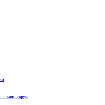
вом
в
ипального округа