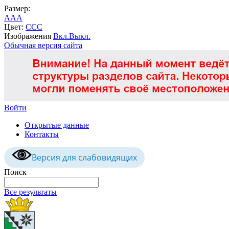
Размер:
A
A
A
Цвет:
C
C
C
Изображения
Вкл.
Выкл.
Обычная версия сайта
Войти
Открытые данные
Контакты
Версия для слабовидящих
Поиск
Все результаты