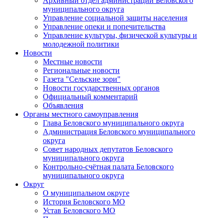
Архивный отдел администрации Беловского
муниципального округа
Управление социальной защиты населения
Управление опеки и попечительства
Управление культуры, физической культуры и
молодежной политики
Новости
Местные новости
Региональные новости
Газета "Сельские зори"
Новости государственных органов
Официальный комментарий
Объявления
Органы местного самоуправления
Глава Беловского муниципального округа
Администрация Беловского муниципального
округа
Совет народных депутатов Беловского
муниципального округа
Контрольно-счётная палата Беловского
муниципального округа
Округ
О муниципальном округе
История Беловского МО
Устав Беловского МО