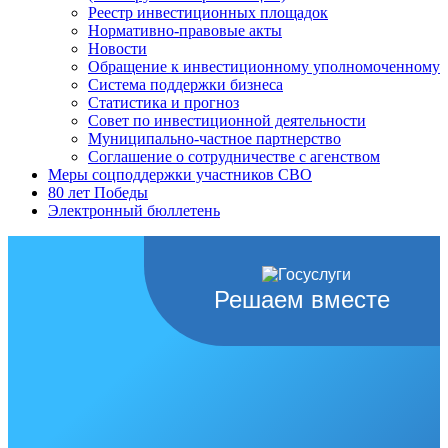
Реестр инвестиционных площадок
Нормативно-правовые акты
Новости
Обращение к инвестиционному уполномоченному
Система поддержки бизнеса
Статистика и прогноз
Совет по инвестиционной деятельности
Муниципально-частное партнерство
Соглашение о сотрудничестве с агенством
Меры соцподдержки участников СВО
80 лет Победы
Электронный бюллетень
Решаем вместе