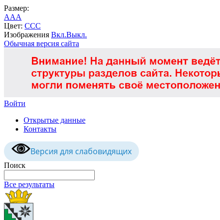
Размер:
A
A
A
Цвет:
C
C
C
Изображения
Вкл.
Выкл.
Обычная версия сайта
Войти
Открытые данные
Контакты
Версия для слабовидящих
Поиск
Все результаты