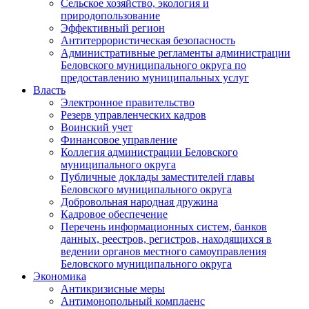
Сельское хозяйство, экология и
природопользование
Эффективный регион
Антитеррористическая безопасность
Административные регламенты администрации
Беловского муниципального округа по
предоставлению муниципальных услуг
Власть
Электронное правительство
Резерв управленческих кадров
Воинский учет
Финансовое управление
Коллегия администрации Беловского
муниципального округа
Публичные доклады заместителей главы
Беловского муниципального округа
Добровольная народная дружина
Кадровое обеспечение
Перечень информационных систем, банков
данных, реестров, регистров, находящихся в
ведении органов местного самоуправления
Беловского муниципального округа
Экономика
Антикризисные меры
Антимонопольный комплаенс