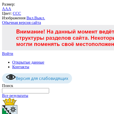
Размер:
A
A
A
Цвет:
C
C
C
Изображения
Вкл.
Выкл.
Обычная версия сайта
Войти
Открытые данные
Контакты
Версия для слабовидящих
Поиск
Все результаты