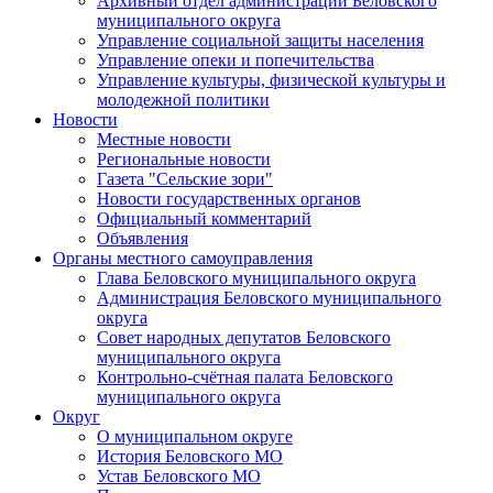
Архивный отдел администрации Беловского
муниципального округа
Управление социальной защиты населения
Управление опеки и попечительства
Управление культуры, физической культуры и
молодежной политики
Новости
Местные новости
Региональные новости
Газета "Сельские зори"
Новости государственных органов
Официальный комментарий
Объявления
Органы местного самоуправления
Глава Беловского муниципального округа
Администрация Беловского муниципального
округа
Совет народных депутатов Беловского
муниципального округа
Контрольно-счётная палата Беловского
муниципального округа
Округ
О муниципальном округе
История Беловского МО
Устав Беловского МО