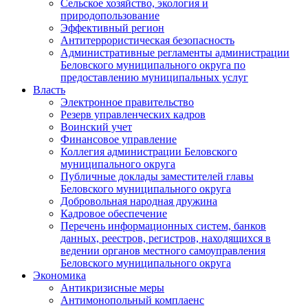
Сельское хозяйство, экология и
природопользование
Эффективный регион
Антитеррористическая безопасность
Административные регламенты администрации
Беловского муниципального округа по
предоставлению муниципальных услуг
Власть
Электронное правительство
Резерв управленческих кадров
Воинский учет
Финансовое управление
Коллегия администрации Беловского
муниципального округа
Публичные доклады заместителей главы
Беловского муниципального округа
Добровольная народная дружина
Кадровое обеспечение
Перечень информационных систем, банков
данных, реестров, регистров, находящихся в
ведении органов местного самоуправления
Беловского муниципального округа
Экономика
Антикризисные меры
Антимонопольный комплаенс