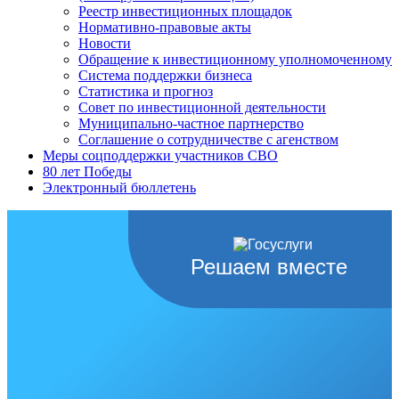
Реестр инвестиционных площадок
Нормативно-правовые акты
Новости
Обращение к инвестиционному уполномоченному
Система поддержки бизнеса
Статистика и прогноз
Совет по инвестиционной деятельности
Муниципально-частное партнерство
Соглашение о сотрудничестве с агенством
Меры соцподдержки участников СВО
80 лет Победы
Электронный бюллетень
Решаем вместе