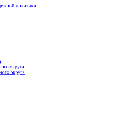
одежной политики
а
ного округа
ного округа