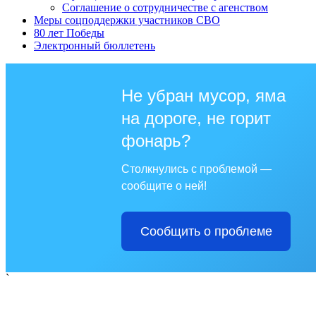
Соглашение о сотрудничестве с агенством
Меры соцподдержки участников СВО
80 лет Победы
Электронный бюллетень
Не убран мусор, яма
на дороге, не горит
фонарь?
Столкнулись с проблемой —
сообщите о ней!
Сообщить о проблеме
`