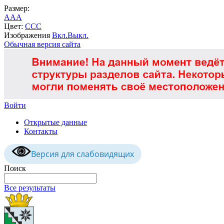
Размер:
A
A
A
Цвет:
C
C
C
Изображения
Вкл.
Выкл.
Обычная версия сайта
Войти
Открытые данные
Контакты
Версия для слабовидящих
Поиск
Все результаты