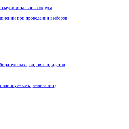
го муниципального округа
динений при проведении выборов
збирательных фондов кандидатов
планируемые к реализации)