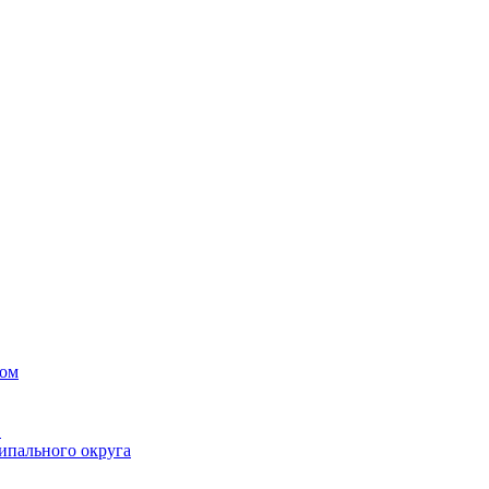
вом
в
ипального округа