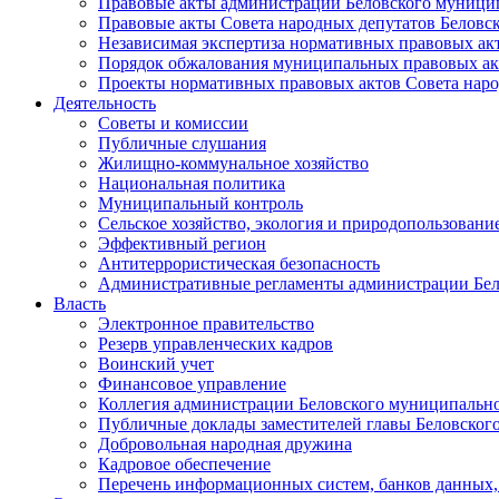
Правовые акты администрации Беловского муници
Правовые акты Совета народных депутатов Беловс
Независимая экспертиза нормативных правовых ак
Порядок обжалования муниципальных правовых ак
Проекты нормативных правовых актов Совета наро
Деятельность
Советы и комиссии
Публичные слушания
Жилищно-коммунальное хозяйство
Национальная политика
Муниципальный контроль
Сельское хозяйство, экология и природопользовани
Эффективный регион
Антитеррористическая безопасность
Административные регламенты администрации Бел
Власть
Электронное правительство
Резерв управленческих кадров
Воинский учет
Финансовое управление
Коллегия администрации Беловского муниципально
Публичные доклады заместителей главы Беловског
Добровольная народная дружина
Кадровое обеспечение
Перечень информационных систем, банков данных, 