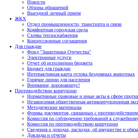
Новости
Обзоры обращений
Выездной личный прием
ЖКХ
Отдел промышленности, транспорта и связи
Комфортная городская среда
Схемы теплоснабжения
Концессионные соглашения
Для граждан
Фонд "Защитники Отечества"
Электронные услуги
Отчет об исполнении бюджета
Бюджет для граждан
Интерактивная карта отлова бездомных животных
Горячие линии для населения
Внимание, коронавирус!
Противодействие коррупции
Нормативные правовые и иные акты в сфере проти
Независимая общественная антикоррупционная экс
Методические материалы
Формы документов, связанных с противодействием
Комиссия по соблюдению требований к служебному
Комиссия по противодействию коррупции
Сведения о доходах, расходах, об имуществе и обяз
Доклады и отчеты