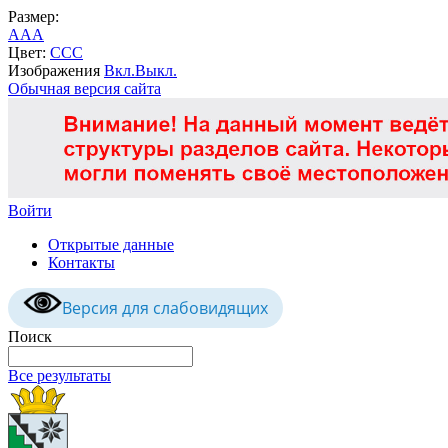
Размер:
A
A
A
Цвет:
C
C
C
Изображения
Вкл.
Выкл.
Обычная версия сайта
Войти
Открытые данные
Контакты
Версия для слабовидящих
Поиск
Все результаты