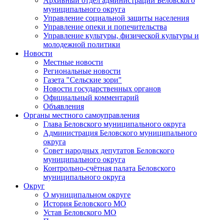
Архивный отдел администрации Беловского
муниципального округа
Управление социальной защиты населения
Управление опеки и попечительства
Управление культуры, физической культуры и
молодежной политики
Новости
Местные новости
Региональные новости
Газета "Сельские зори"
Новости государственных органов
Официальный комментарий
Объявления
Органы местного самоуправления
Глава Беловского муниципального округа
Администрация Беловского муниципального
округа
Совет народных депутатов Беловского
муниципального округа
Контрольно-счётная палата Беловского
муниципального округа
Округ
О муниципальном округе
История Беловского МО
Устав Беловского МО