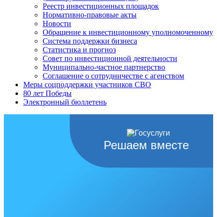
Реестр инвестиционных площадок
Нормативно-правовые акты
Новости
Обращение к инвестиционному уполномоченному
Система поддержки бизнеса
Статистика и прогноз
Совет по инвестиционной деятельности
Муниципально-частное партнерство
Соглашение о сотрудничестве с агенством
Меры соцподдержки участников СВО
80 лет Победы
Электронный бюллетень
Решаем вместе