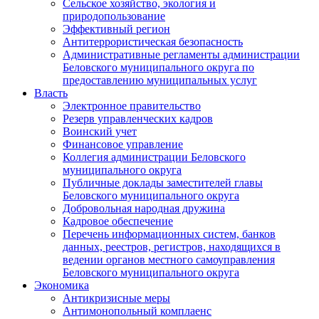
Сельское хозяйство, экология и
природопользование
Эффективный регион
Антитеррористическая безопасность
Административные регламенты администрации
Беловского муниципального округа по
предоставлению муниципальных услуг
Власть
Электронное правительство
Резерв управленческих кадров
Воинский учет
Финансовое управление
Коллегия администрации Беловского
муниципального округа
Публичные доклады заместителей главы
Беловского муниципального округа
Добровольная народная дружина
Кадровое обеспечение
Перечень информационных систем, банков
данных, реестров, регистров, находящихся в
ведении органов местного самоуправления
Беловского муниципального округа
Экономика
Антикризисные меры
Антимонопольный комплаенс