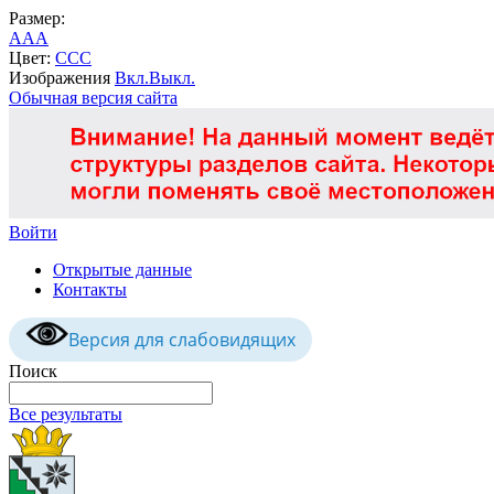
Размер:
A
A
A
Цвет:
C
C
C
Изображения
Вкл.
Выкл.
Обычная версия сайта
Войти
Открытые данные
Контакты
Версия для слабовидящих
Поиск
Все результаты