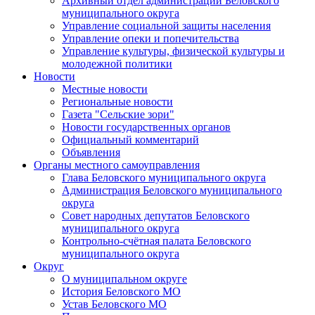
Архивный отдел администрации Беловского
муниципального округа
Управление социальной защиты населения
Управление опеки и попечительства
Управление культуры, физической культуры и
молодежной политики
Новости
Местные новости
Региональные новости
Газета "Сельские зори"
Новости государственных органов
Официальный комментарий
Объявления
Органы местного самоуправления
Глава Беловского муниципального округа
Администрация Беловского муниципального
округа
Совет народных депутатов Беловского
муниципального округа
Контрольно-счётная палата Беловского
муниципального округа
Округ
О муниципальном округе
История Беловского МО
Устав Беловского МО