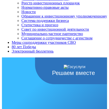
Реестр инвестиционных площадок
Нормативно-правовые акты
Новости
Обращение к инвестиционному уполномоченному
Система поддержки бизнеса
Статистика и прогноз
Совет по инвестиционной деятельности
Муниципально-частное партнерство
Соглашение о сотрудничестве с агенством
Меры соцподдержки участников СВО
80 лет Победы
Электронный бюллетень
Решаем вместе