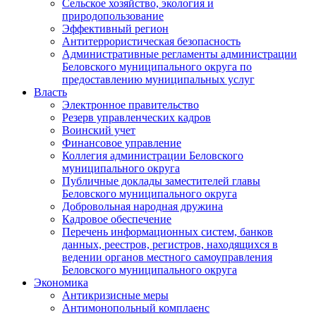
Сельское хозяйство, экология и
природопользование
Эффективный регион
Антитеррористическая безопасность
Административные регламенты администрации
Беловского муниципального округа по
предоставлению муниципальных услуг
Власть
Электронное правительство
Резерв управленческих кадров
Воинский учет
Финансовое управление
Коллегия администрации Беловского
муниципального округа
Публичные доклады заместителей главы
Беловского муниципального округа
Добровольная народная дружина
Кадровое обеспечение
Перечень информационных систем, банков
данных, реестров, регистров, находящихся в
ведении органов местного самоуправления
Беловского муниципального округа
Экономика
Антикризисные меры
Антимонопольный комплаенс