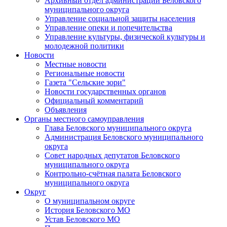
Архивный отдел администрации Беловского
муниципального округа
Управление социальной защиты населения
Управление опеки и попечительства
Управление культуры, физической культуры и
молодежной политики
Новости
Местные новости
Региональные новости
Газета "Сельские зори"
Новости государственных органов
Официальный комментарий
Объявления
Органы местного самоуправления
Глава Беловского муниципального округа
Администрация Беловского муниципального
округа
Совет народных депутатов Беловского
муниципального округа
Контрольно-счётная палата Беловского
муниципального округа
Округ
О муниципальном округе
История Беловского МО
Устав Беловского МО