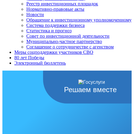
Реестр инвестиционных площадок
Нормативно-правовые акты
Новости
Обращение к инвестиционному уполномоченному
Система поддержки бизнеса
Статистика и прогноз
Совет по инвестиционной деятельности
Муниципально-частное партнерство
Соглашение о сотрудничестве с агенством
Меры соцподдержки участников СВО
80 лет Победы
Электронный бюллетень
Решаем вместе