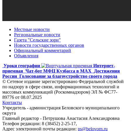
Местные новости
Региональные новости
Газета "Сельские зори"
Новости государственных органов
Официальный комментарий
Объявления
Уроки географии
Интернет-
приемная
Чат-бот МФЦ Кузбасса в MAX
Достижения
России
Голосование за благоустройство своего города
© Сетевое издание зарегистрировано Федеральной службой
по надзору в сфере связи, информационных технологий и
массовых коммуникаций (Роскомнадзором) ЭЛ № ФС77-
89776 от 08.07.2025
Контакты
Учредитель - администрация Беловского муниципального
округа
Главный редактор - Петрушова Анастасия Александровна
Телефон редакции: 8 (38452) 2-25-17,
Адрес электронной почты редакции:
ps@belovorn.ru