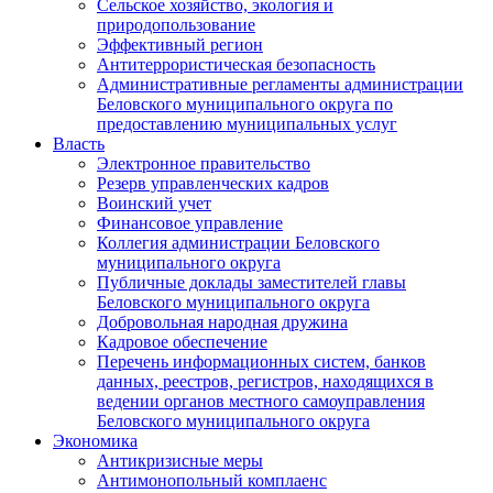
Сельское хозяйство, экология и
природопользование
Эффективный регион
Антитеррористическая безопасность
Административные регламенты администрации
Беловского муниципального округа по
предоставлению муниципальных услуг
Власть
Электронное правительство
Резерв управленческих кадров
Воинский учет
Финансовое управление
Коллегия администрации Беловского
муниципального округа
Публичные доклады заместителей главы
Беловского муниципального округа
Добровольная народная дружина
Кадровое обеспечение
Перечень информационных систем, банков
данных, реестров, регистров, находящихся в
ведении органов местного самоуправления
Беловского муниципального округа
Экономика
Антикризисные меры
Антимонопольный комплаенс