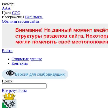
Размер:
A
A
A
Цвет:
C
C
C
Изображения
Вкл.
Выкл.
Обычная версия сайта
Войти
Открытые данные
Контакты
Версия для слабовидящих
Поиск
Все результаты