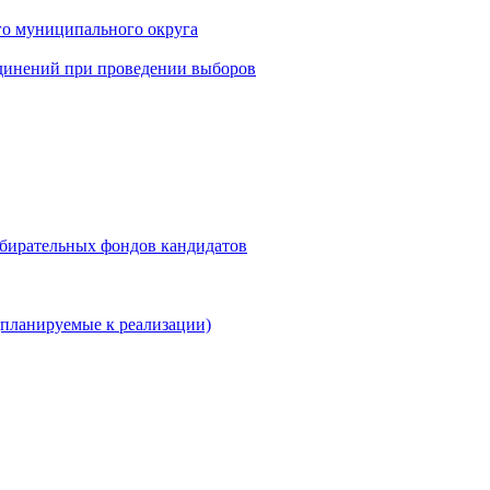
го муниципального округа
динений при проведении выборов
збирательных фондов кандидатов
планируемые к реализации)