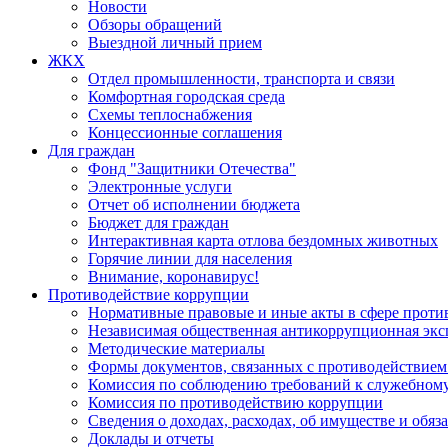
Новости
Обзоры обращений
Выездной личный прием
ЖКХ
Отдел промышленности, транспорта и связи
Комфортная городская среда
Схемы теплоснабжения
Концессионные соглашения
Для граждан
Фонд "Защитники Отечества"
Электронные услуги
Отчет об исполнении бюджета
Бюджет для граждан
Интерактивная карта отлова бездомных животных
Горячие линии для населения
Внимание, коронавирус!
Противодействие коррупции
Нормативные правовые и иные акты в сфере проти
Независимая общественная антикоррупционная экс
Методические материалы
Формы документов, связанных с противодействием
Комиссия по соблюдению требований к служебному
Комиссия по противодействию коррупции
Сведения о доходах, расходах, об имуществе и обяз
Доклады и отчеты