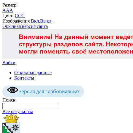
Размер:
A
A
A
Цвет:
C
C
C
Изображения
Вкл.
Выкл.
Обычная версия сайта
Войти
Открытые данные
Контакты
Версия для слабовидящих
Поиск
Все результаты