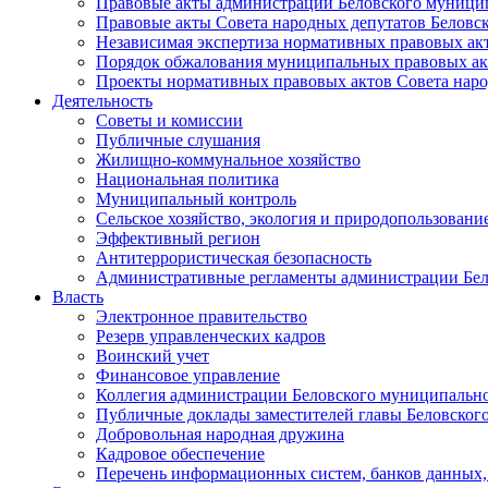
Правовые акты администрации Беловского муници
Правовые акты Совета народных депутатов Беловс
Независимая экспертиза нормативных правовых ак
Порядок обжалования муниципальных правовых ак
Проекты нормативных правовых актов Совета наро
Деятельность
Советы и комиссии
Публичные слушания
Жилищно-коммунальное хозяйство
Национальная политика
Муниципальный контроль
Сельское хозяйство, экология и природопользовани
Эффективный регион
Антитеррористическая безопасность
Административные регламенты администрации Бел
Власть
Электронное правительство
Резерв управленческих кадров
Воинский учет
Финансовое управление
Коллегия администрации Беловского муниципально
Публичные доклады заместителей главы Беловског
Добровольная народная дружина
Кадровое обеспечение
Перечень информационных систем, банков данных, 