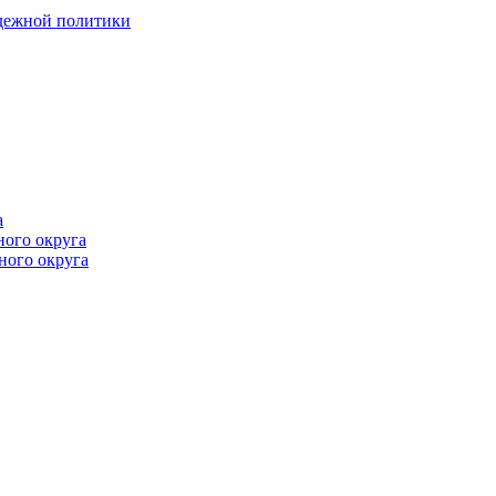
одежной политики
а
ного округа
ного округа