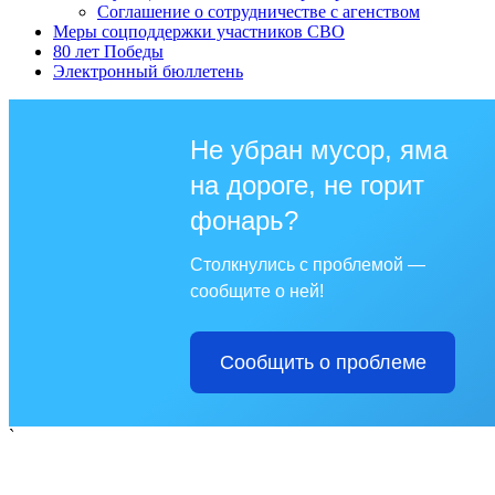
Соглашение о сотрудничестве с агенством
Меры соцподдержки участников СВО
80 лет Победы
Электронный бюллетень
Не убран мусор, яма
на дороге, не горит
фонарь?
Столкнулись с проблемой —
сообщите о ней!
Сообщить о проблеме
`