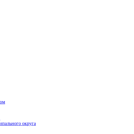
вом
в
ипального округа