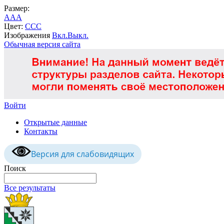
Размер:
A
A
A
Цвет:
C
C
C
Изображения
Вкл.
Выкл.
Обычная версия сайта
Войти
Открытые данные
Контакты
Версия для слабовидящих
Поиск
Все результаты