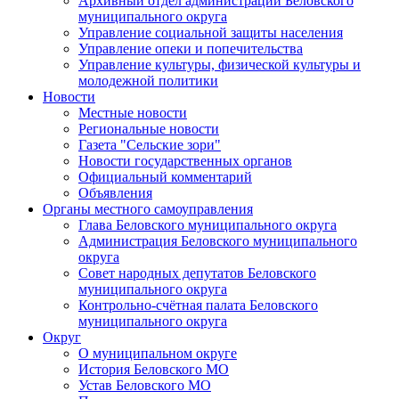
Архивный отдел администрации Беловского
муниципального округа
Управление социальной защиты населения
Управление опеки и попечительства
Управление культуры, физической культуры и
молодежной политики
Новости
Местные новости
Региональные новости
Газета "Сельские зори"
Новости государственных органов
Официальный комментарий
Объявления
Органы местного самоуправления
Глава Беловского муниципального округа
Администрация Беловского муниципального
округа
Совет народных депутатов Беловского
муниципального округа
Контрольно-счётная палата Беловского
муниципального округа
Округ
О муниципальном округе
История Беловского МО
Устав Беловского МО