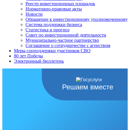
Реестр инвестиционных площадок
Нормативно-правовые акты
Новости
Обращение к инвестиционному уполномоченному
Система поддержки бизнеса
Статистика и прогноз
Совет по инвестиционной деятельности
Муниципально-частное партнерство
Соглашение о сотрудничестве с агенством
Меры соцподдержки участников СВО
80 лет Победы
Электронный бюллетень
Решаем вместе