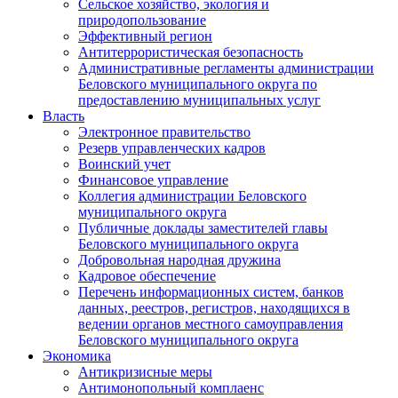
Сельское хозяйство, экология и
природопользование
Эффективный регион
Антитеррористическая безопасность
Административные регламенты администрации
Беловского муниципального округа по
предоставлению муниципальных услуг
Власть
Электронное правительство
Резерв управленческих кадров
Воинский учет
Финансовое управление
Коллегия администрации Беловского
муниципального округа
Публичные доклады заместителей главы
Беловского муниципального округа
Добровольная народная дружина
Кадровое обеспечение
Перечень информационных систем, банков
данных, реестров, регистров, находящихся в
ведении органов местного самоуправления
Беловского муниципального округа
Экономика
Антикризисные меры
Антимонопольный комплаенс