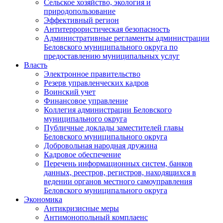
Сельское хозяйство, экология и
природопользование
Эффективный регион
Антитеррористическая безопасность
Административные регламенты администрации
Беловского муниципального округа по
предоставлению муниципальных услуг
Власть
Электронное правительство
Резерв управленческих кадров
Воинский учет
Финансовое управление
Коллегия администрации Беловского
муниципального округа
Публичные доклады заместителей главы
Беловского муниципального округа
Добровольная народная дружина
Кадровое обеспечение
Перечень информационных систем, банков
данных, реестров, регистров, находящихся в
ведении органов местного самоуправления
Беловского муниципального округа
Экономика
Антикризисные меры
Антимонопольный комплаенс