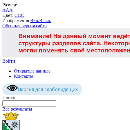
Размер:
A
A
A
Цвет:
C
C
C
Изображения
Вкл.
Выкл.
Обычная версия сайта
Войти
Открытые данные
Контакты
Версия для слабовидящих
Поиск
Все результаты