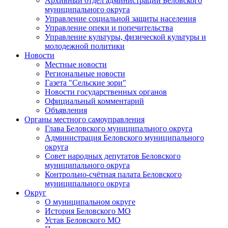
Архивный отдел администрации Беловского
муниципального округа
Управление социальной защиты населения
Управление опеки и попечительства
Управление культуры, физической культуры и
молодежной политики
Новости
Местные новости
Региональные новости
Газета "Сельские зори"
Новости государственных органов
Официальный комментарий
Объявления
Органы местного самоуправления
Глава Беловского муниципального округа
Администрация Беловского муниципального
округа
Совет народных депутатов Беловского
муниципального округа
Контрольно-счётная палата Беловского
муниципального округа
Округ
О муниципальном округе
История Беловского МО
Устав Беловского МО