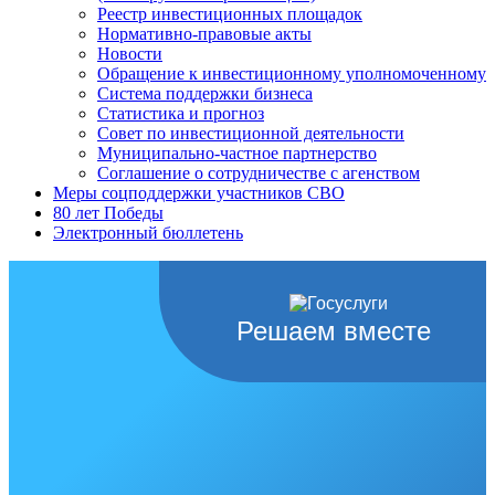
Реестр инвестиционных площадок
Нормативно-правовые акты
Новости
Обращение к инвестиционному уполномоченному
Система поддержки бизнеса
Статистика и прогноз
Совет по инвестиционной деятельности
Муниципально-частное партнерство
Соглашение о сотрудничестве с агенством
Меры соцподдержки участников СВО
80 лет Победы
Электронный бюллетень
Решаем вместе