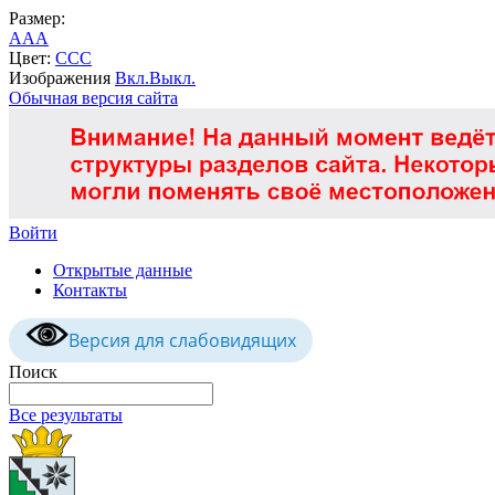
Размер:
A
A
A
Цвет:
C
C
C
Изображения
Вкл.
Выкл.
Обычная версия сайта
Войти
Открытые данные
Контакты
Версия для слабовидящих
Поиск
Все результаты