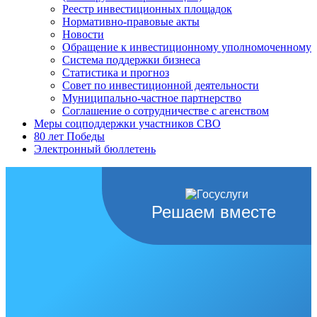
Реестр инвестиционных площадок
Нормативно-правовые акты
Новости
Обращение к инвестиционному уполномоченному
Система поддержки бизнеса
Статистика и прогноз
Совет по инвестиционной деятельности
Муниципально-частное партнерство
Соглашение о сотрудничестве с агенством
Меры соцподдержки участников СВО
80 лет Победы
Электронный бюллетень
Решаем вместе