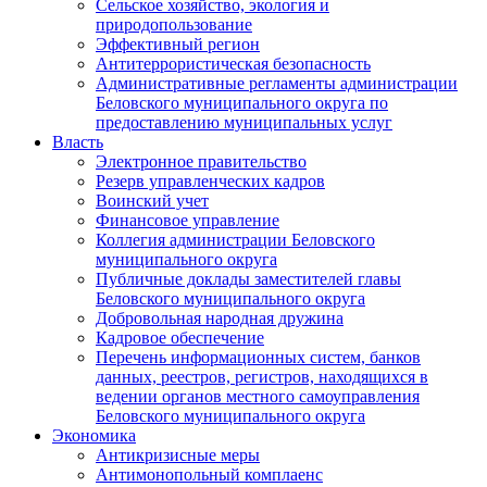
Сельское хозяйство, экология и
природопользование
Эффективный регион
Антитеррористическая безопасность
Административные регламенты администрации
Беловского муниципального округа по
предоставлению муниципальных услуг
Власть
Электронное правительство
Резерв управленческих кадров
Воинский учет
Финансовое управление
Коллегия администрации Беловского
муниципального округа
Публичные доклады заместителей главы
Беловского муниципального округа
Добровольная народная дружина
Кадровое обеспечение
Перечень информационных систем, банков
данных, реестров, регистров, находящихся в
ведении органов местного самоуправления
Беловского муниципального округа
Экономика
Антикризисные меры
Антимонопольный комплаенс