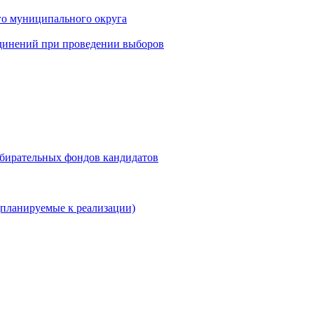
го муниципального округа
динений при проведении выборов
збирательных фондов кандидатов
планируемые к реализации)