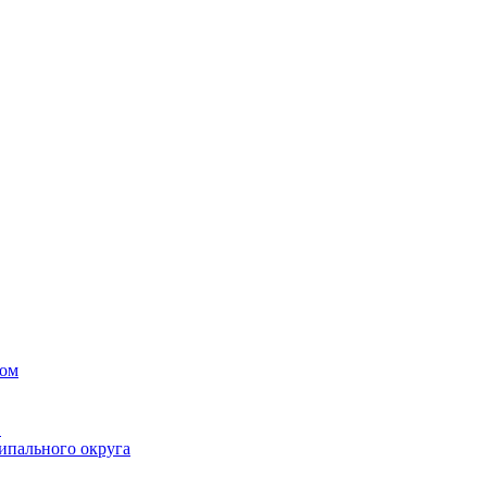
вом
в
ипального округа