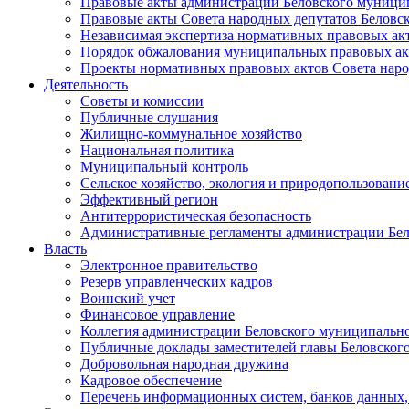
Правовые акты администрации Беловского муници
Правовые акты Совета народных депутатов Беловс
Независимая экспертиза нормативных правовых ак
Порядок обжалования муниципальных правовых ак
Проекты нормативных правовых актов Совета наро
Деятельность
Советы и комиссии
Публичные слушания
Жилищно-коммунальное хозяйство
Национальная политика
Муниципальный контроль
Сельское хозяйство, экология и природопользовани
Эффективный регион
Антитеррористическая безопасность
Административные регламенты администрации Бел
Власть
Электронное правительство
Резерв управленческих кадров
Воинский учет
Финансовое управление
Коллегия администрации Беловского муниципально
Публичные доклады заместителей главы Беловског
Добровольная народная дружина
Кадровое обеспечение
Перечень информационных систем, банков данных, 