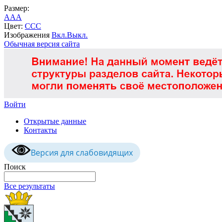
Размер:
A
A
A
Цвет:
C
C
C
Изображения
Вкл.
Выкл.
Обычная версия сайта
Войти
Открытые данные
Контакты
Версия для слабовидящих
Поиск
Все результаты