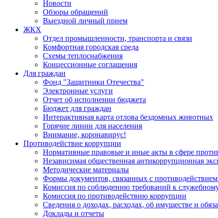
Новости
Обзоры обращений
Выездной личный прием
ЖКХ
Отдел промышленности, транспорта и связи
Комфортная городская среда
Схемы теплоснабжения
Концессионные соглашения
Для граждан
Фонд "Защитники Отечества"
Электронные услуги
Отчет об исполнении бюджета
Бюджет для граждан
Интерактивная карта отлова бездомных животных
Горячие линии для населения
Внимание, коронавирус!
Противодействие коррупции
Нормативные правовые и иные акты в сфере проти
Независимая общественная антикоррупционная экс
Методические материалы
Формы документов, связанных с противодействием
Комиссия по соблюдению требований к служебному
Комиссия по противодействию коррупции
Сведения о доходах, расходах, об имуществе и обяз
Доклады и отчеты