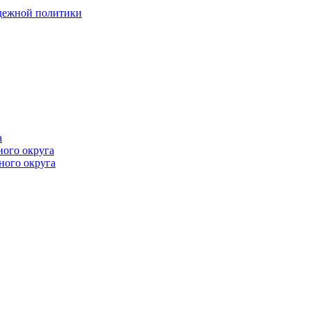
одежной политики
а
ного округа
ного округа