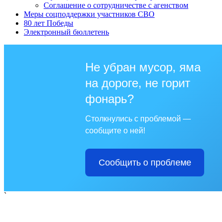
Соглашение о сотрудничестве с агенством
Меры соцподдержки участников СВО
80 лет Победы
Электронный бюллетень
Не убран мусор, яма
на дороге, не горит
фонарь?
Столкнулись с проблемой —
сообщите о ней!
Сообщить о проблеме
`