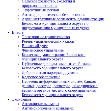
Сельское хозяйство, экология и
природопользование
Эффективный регион
Антитеррористическая безопасность
Административные регламенты администрации
Беловского муниципального округа по
предоставлению муниципальных услуг
Власть
Электронное правительство
Резерв управленческих кадров
Воинский учет
Финансовое управление
Коллегия администрации Беловского
муниципального округа
Публичные доклады заместителей главы
Беловского муниципального округа
Добровольная народная дружина
Кадровое обеспечение
Перечень информационных систем, банков
данных, реестров, регистров, находящихся в
ведении органов местного самоуправления
Беловского муниципального округа
Экономика
Антикризисные меры
Антимонопольный комплаенс