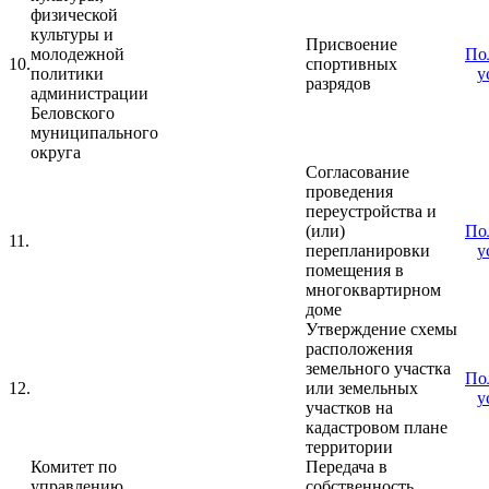
физической
культуры и
Присвоение
молодежной
По
10.
спортивных
политики
у
разрядов
администрации
Беловского
муниципального
округа
Согласование
проведения
переустройства и
(или)
По
11.
перепланировки
у
помещения в
многоквартирном
доме
Утверждение схемы
расположения
земельного участка
По
12.
или земельных
у
участков на
кадастровом плане
территории
Комитет по
Передача в
управлению
собственность