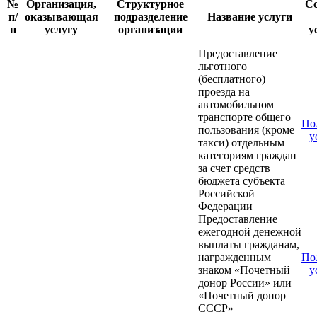
№
Организация,
Структурное
С
п/
оказывающая
подразделение
Название услуги
п
услугу
организации
у
Предоставление
льготного
(бесплатного)
проезда на
автомобильном
транспорте общего
По
пользования (кроме
у
такси) отдельным
категориям граждан
за счет средств
бюджета субъекта
Российской
Федерации
Предоставление
ежегодной денежной
выплаты гражданам,
награжденным
По
знаком «Почетный
у
донор России» или
«Почетный донор
СССР»