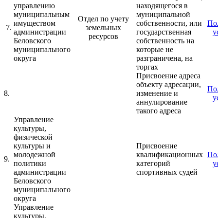
управлению
находящегося в
муниципальным
муниципальной
Отдел по учету
имуществом
собственности, или
По
7.
земельных
администрации
государственная
у
ресурсов
Беловского
собственность на
муниципального
которые не
округа
разграничена, на
торгах
Присвоение адреса
объекту адресации,
По
8.
изменение и
у
аннулирование
такого адреса
Управление
культуры,
физической
культуры и
Присвоение
молодежной
квалификационных
По
9.
политики
категорий
у
администрации
спортивных судей
Беловского
муниципального
округа
Управление
культуры,