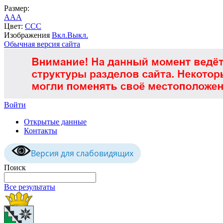
Размер:
A
A
A
Цвет:
C
C
C
Изображения
Вкл.
Выкл.
Обычная версия сайта
Войти
Открытые данные
Контакты
Версия для слабовидящих
Поиск
Все результаты