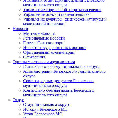
Архивный отдел администрации Беловского
муниципального округа
Управление социальной защиты населения
Управление опеки и попечительства
Управление культуры, физической культуры и
молодежной политики
Новости
Местные новости
Региональные новости
Газета "Сельские зори"
Новости государственных органов
Официальный комментарий
Объявления
Органы местного самоуправления
Глава Беловского муниципального округа
Администрация Беловского муниципального
округа
Совет народных депутатов Беловского
муниципального округа
Контрольно-счётная палата Беловского
муниципального округа
Округ
О муниципальном округе
История Беловского МО
Устав Беловского МО