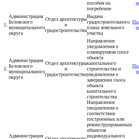
пособия на
у
погребение
Администрация
Выдача
Отдел архитектуры
Беловского
градостроительного
По
1.
и
муниципального
плана земельного
у
градостроительства
округа
участка
Направление
уведомления о
планируемом сносе
объекта
Администрация
Отдел архитектуры
капитального
Беловского
По
2.
и
строительства и
муниципального
у
градостроительства
уведомления о
округа
завершении сноса
объекта
капитального
строительства
Направление
уведомления о
соответствии
построенных или
реконструированных
объектов
Администрация
индивидуального
Отдел архитектуры