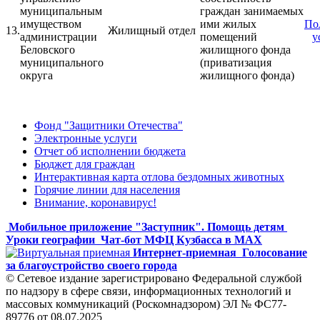
муниципальным
граждан занимаемых
имуществом
ими жилых
По
13.
Жилищный отдел
администрации
помещений
у
Беловского
жилищного фонда
муниципального
(приватизация
округа
жилищного фонда)
Фонд "Защитники Отечества"
Электронные услуги
Отчет об исполнении бюджета
Бюджет для граждан
Интерактивная карта отлова бездомных животных
Горячие линии для населения
Внимание, коронавирус!
Мобильное приложение "Заступник". Помощь детям
Уроки географии
Чат-бот МФЦ Кузбасса в MAX
Интернет-приемная
Голосование
за благоустройство своего города
© Сетевое издание зарегистрировано Федеральной службой
по надзору в сфере связи, информационных технологий и
массовых коммуникаций (Роскомнадзором) ЭЛ № ФС77-
89776 от 08.07.2025