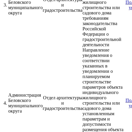
Беловского
жилищного
По
3.
и
муниципального
строительства или
у
градостроительства
округа
садового дома
требованиям
законодательства
Российской
Федерации о
градостроительной
деятельности
Направление
уведомления о
соответствии
указанных в
уведомлении о
планируемом
строительстве
параметров объекта
индивидуального
Администрация
Отдел архитектуры
жилищного
Беловского
По
4.
и
строительства или
муниципального
у
градостроительства
садового дома
округа
установленным
параметрам и
допустимости
размещения объекта