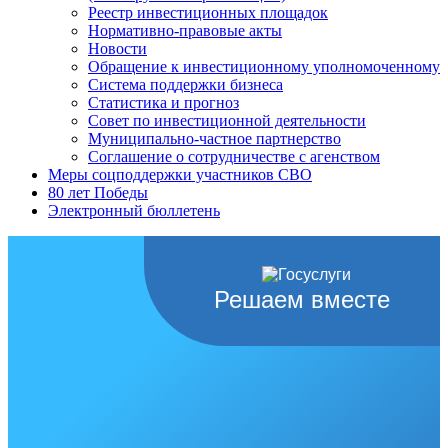
Реестр инвестиционных площадок
Нормативно-правовые акты
Новости
Обращение к инвестиционному уполномоченному
Система поддержки бизнеса
Статистика и прогноз
Совет по инвестиционной деятельности
Муниципально-частное партнерство
Соглашение о сотрудничестве с агенством
Меры соцподдержки участников СВО
80 лет Победы
Электронный бюллетень
Решаем вместе