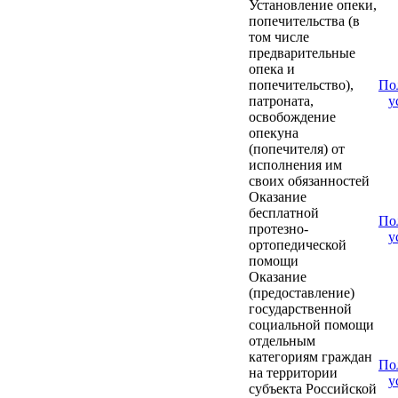
Установление опеки,
попечительства (в
том числе
предварительные
опека и
попечительство),
По
патроната,
у
освобождение
опекуна
(попечителя) от
исполнения им
своих обязанностей
Оказание
бесплатной
По
протезно-
у
ортопедической
помощи
Оказание
(предоставление)
государственной
социальной помощи
отдельным
категориям граждан
По
на территории
у
субъекта Российской