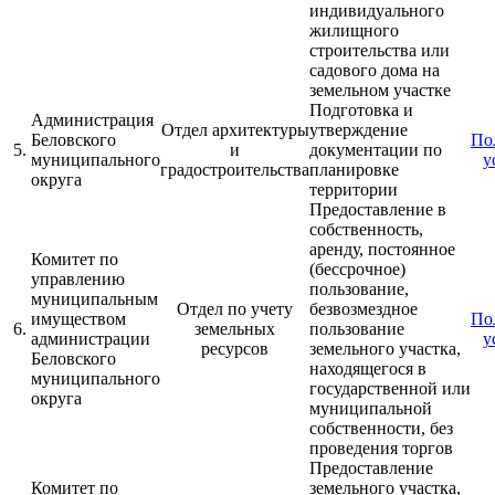
индивидуального
жилищного
строительства или
садового дома на
земельном участке
Подготовка и
Администрация
Отдел архитектуры
утверждение
Беловского
По
5.
и
документации по
муниципального
у
градостроительства
планировке
округа
территории
Предоставление в
собственность,
аренду, постоянное
Комитет по
(бессрочное)
управлению
пользование,
муниципальным
Отдел
по учету
безвозмездное
имуществом
По
6.
земельных
пользование
администрации
у
ресурсов
земельного участка,
Беловского
находящегося в
муниципального
государственной или
округа
муниципальной
собственности, без
проведения торгов
Предоставление
Комитет по
земельного участка,