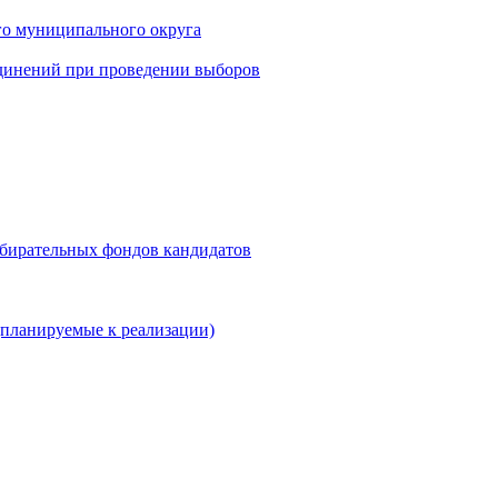
го муниципального округа
динений при проведении выборов
збирательных фондов кандидатов
планируемые к реализации)