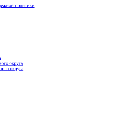
одежной политики
а
ного округа
ного округа