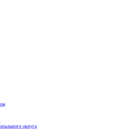
вом
в
ипального округа