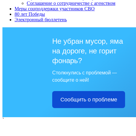
Соглашение о сотрудничестве с агенством
Меры соцподдержки участников СВО
80 лет Победы
Электронный бюллетень
Не убран мусор, яма
на дороге, не горит
фонарь?
Столкнулись с проблемой —
сообщите о ней!
Сообщить о проблеме
`