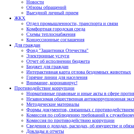
Новости
Обзоры обращений
Выездной личный прием
ЖКХ
Отдел промышленности, транспорта и связи
Комфортная городская среда
Схемы теплоснабжения
Концессионные соглашения
Для граждан
Фонд "Защитники Отечества"
Электронные услуги
Отчет об исполнении бюджета
Бюджет для граждан
Интерактивная карта отлова бездомных животных
Горячие линии для населения
Внимание, коронавирус!
Противодействие коррупции
Нормативные правовые и иные акты в сфере проти
Независимая общественная антикоррупционная экс
Методические материалы
Формы документов, связанных с противодействием
Комиссия по соблюдению требований к служебному
Комиссия по противодействию коррупции
Сведения о доходах, расходах, об имуществе и обяз
Доклады и отчеты