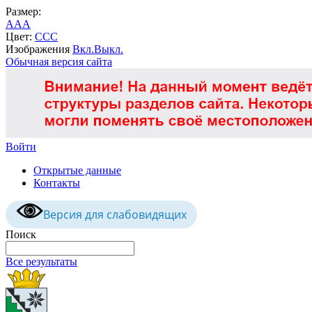
Размер:
A
A
A
Цвет:
C
C
C
Изображения
Вкл.
Выкл.
Обычная версия сайта
Войти
Открытые данные
Контакты
Версия для слабовидящих
Поиск
Все результаты