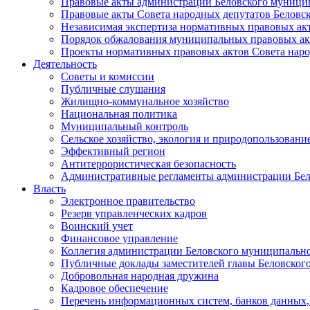
Правовые акты администрации Беловского муници
Правовые акты Совета народных депутатов Беловс
Независимая экспертиза нормативных правовых ак
Порядок обжалования муниципальных правовых ак
Проекты нормативных правовых актов Совета наро
Деятельность
Советы и комиссии
Публичные слушания
Жилищно-коммунальное хозяйство
Национальная политика
Муниципальный контроль
Сельское хозяйство, экология и природопользовани
Эффективный регион
Антитеррористическая безопасность
Административные регламенты администрации Бел
Власть
Электронное правительство
Резерв управленческих кадров
Воинский учет
Финансовое управление
Коллегия администрации Беловского муниципально
Публичные доклады заместителей главы Беловског
Добровольная народная дружина
Кадровое обеспечение
Перечень информационных систем, банков данных, 