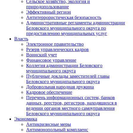
Сельское хозяйство, экология и
природопользование
Эффективный регион
Антитеррористическая безопасность
Административные регламенты администрации
Беловского муниципального округа по
предоставлению муниципальных услуг
Власть
Электронное правительство
Резерв управленческих кадров
Воинский учет
Финансовое управление
Коллегия администрации Беловского
муниципального округа
Публичные доклады заместителей главы
Беловского муниципального округа
Добровольная народная дружина
Кадровое обеспечение
Перечень информационных систем, банков
данных, реестров, регистров, находящихся в
ведении органов местного самоуправления
Беловского муниципального округа
Экономика
Антикризисные меры
Антимонопольный комплаенс