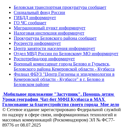
Беловская транспортная прокуратура сообщает
Социальный фонд России
ГИБДД информирует
ГО ЧС сообщает
Миграционный пункт информирует
Налоговая инспекция информирует
Прокуратура Беловского района сообщает
Росреестр информирует
Центр занятости населения информирует
Отдел МВД России по Беловскому МО информирует
Роспотребнадзор информирует
Военный комиссариат города Белово и Гурьевск,
Беловского района Кемеровской области - Кузбасса
Филиал ФБУЗ "Центр Гигиены и эпидемиологии в
Кемеровской области - Кузбассе" в г. Белово и
Беловском районе
Мобильное приложение "Заступник". Помощь детям
Уроки географии
Чат-бот МФЦ Кузбасса в MAX
Голосование за благоустройство своего города
Мое дело
© Сетевое издание зарегистрировано Федеральной службой
по надзору в сфере связи, информационных технологий и
массовых коммуникаций (Роскомнадзором) ЭЛ № ФС77-
89776 от 08.07.2025