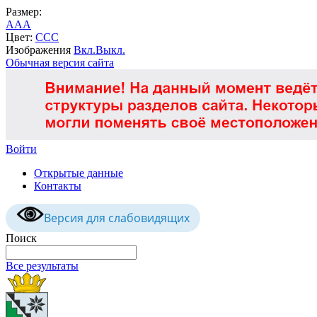
Размер:
A
A
A
Цвет:
C
C
C
Изображения
Вкл.
Выкл.
Обычная версия сайта
Войти
Открытые данные
Контакты
Версия для слабовидящих
Поиск
Все результаты