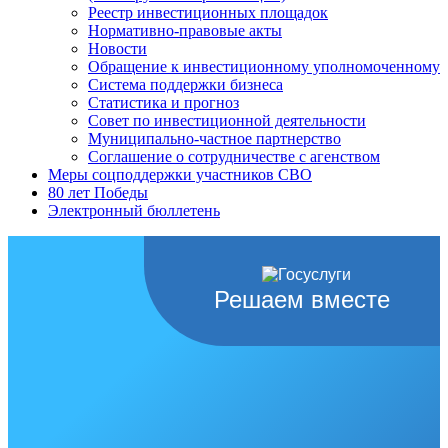
Реестр инвестиционных площадок
Нормативно-правовые акты
Новости
Обращение к инвестиционному уполномоченному
Система поддержки бизнеса
Статистика и прогноз
Совет по инвестиционной деятельности
Муниципально-частное партнерство
Соглашение о сотрудничестве с агенством
Меры соцподдержки участников СВО
80 лет Победы
Электронный бюллетень
Решаем вместе