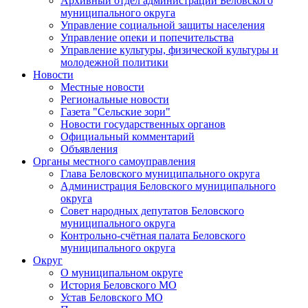
Архивный отдел администрации Беловского
муниципального округа
Управление социальной защиты населения
Управление опеки и попечительства
Управление культуры, физической культуры и
молодежной политики
Новости
Местные новости
Региональные новости
Газета "Сельские зори"
Новости государственных органов
Официальный комментарий
Объявления
Органы местного самоуправления
Глава Беловского муниципального округа
Администрация Беловского муниципального
округа
Совет народных депутатов Беловского
муниципального округа
Контрольно-счётная палата Беловского
муниципального округа
Округ
О муниципальном округе
История Беловского МО
Устав Беловского МО