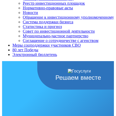
Реестр инвестиционных площадок
Нормативно-правовые акты
Новости
Обращение к инвестиционному уполномоченному
Система поддержки бизнеса
Статистика и прогноз
Совет по инвестиционной деятельности
Муниципально-частное партнерство
Соглашение о сотрудничестве с агенством
Меры соцподдержки участников СВО
80 лет Победы
Электронный бюллетень
Решаем вместе