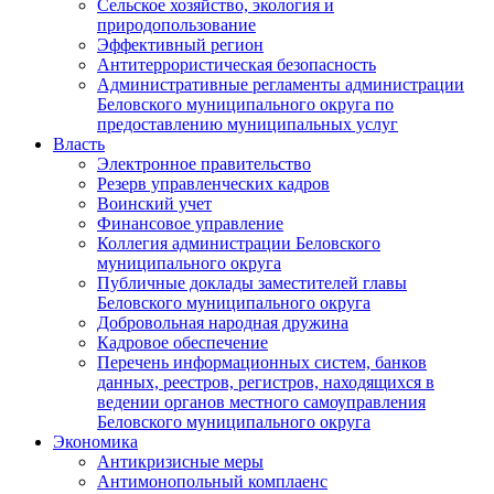
Сельское хозяйство, экология и
природопользование
Эффективный регион
Антитеррористическая безопасность
Административные регламенты администрации
Беловского муниципального округа по
предоставлению муниципальных услуг
Власть
Электронное правительство
Резерв управленческих кадров
Воинский учет
Финансовое управление
Коллегия администрации Беловского
муниципального округа
Публичные доклады заместителей главы
Беловского муниципального округа
Добровольная народная дружина
Кадровое обеспечение
Перечень информационных систем, банков
данных, реестров, регистров, находящихся в
ведении органов местного самоуправления
Беловского муниципального округа
Экономика
Антикризисные меры
Антимонопольный комплаенс