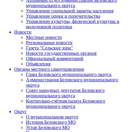
Архивный отдел администрации Беловского
муниципального округа
Управление социальной защиты населения
Управление опеки и попечительства
Управление культуры, физической культуры и
молодежной политики
Новости
Местные новости
Региональные новости
Газета "Сельские зори"
Новости государственных органов
Официальный комментарий
Объявления
Органы местного самоуправления
Глава Беловского муниципального округа
Администрация Беловского муниципального
округа
Совет народных депутатов Беловского
муниципального округа
Контрольно-счётная палата Беловского
муниципального округа
Округ
О муниципальном округе
История Беловского МО
Устав Беловского МО