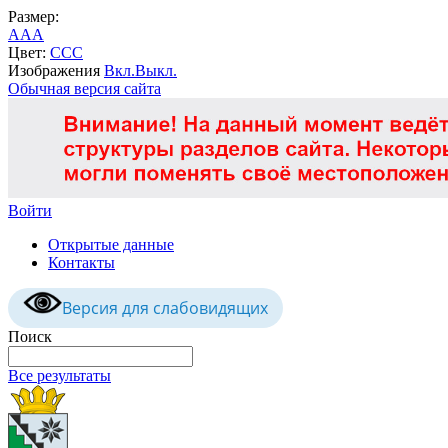
Размер:
A
A
A
Цвет:
C
C
C
Изображения
Вкл.
Выкл.
Обычная версия сайта
Войти
Открытые данные
Контакты
Версия для слабовидящих
Поиск
Все результаты