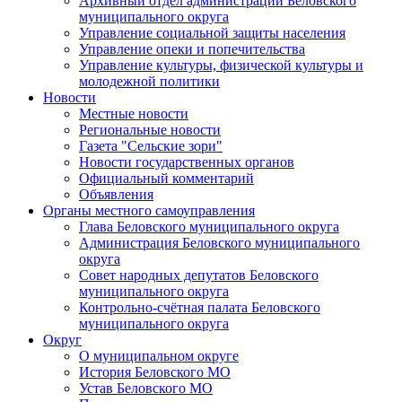
Архивный отдел администрации Беловского
муниципального округа
Управление социальной защиты населения
Управление опеки и попечительства
Управление культуры, физической культуры и
молодежной политики
Новости
Местные новости
Региональные новости
Газета "Сельские зори"
Новости государственных органов
Официальный комментарий
Объявления
Органы местного самоуправления
Глава Беловского муниципального округа
Администрация Беловского муниципального
округа
Совет народных депутатов Беловского
муниципального округа
Контрольно-счётная палата Беловского
муниципального округа
Округ
О муниципальном округе
История Беловского МО
Устав Беловского МО