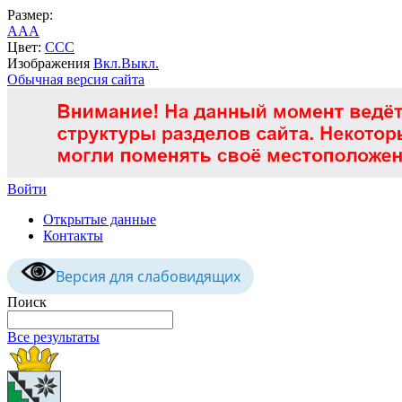
Размер:
A
A
A
Цвет:
C
C
C
Изображения
Вкл.
Выкл.
Обычная версия сайта
Войти
Открытые данные
Контакты
Версия для слабовидящих
Поиск
Все результаты