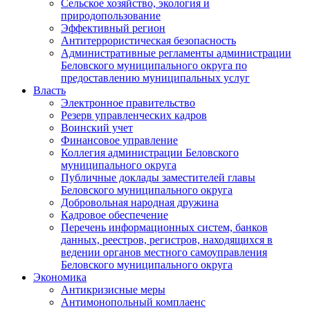
Сельское хозяйство, экология и
природопользование
Эффективный регион
Антитеррористическая безопасность
Административные регламенты администрации
Беловского муниципального округа по
предоставлению муниципальных услуг
Власть
Электронное правительство
Резерв управленческих кадров
Воинский учет
Финансовое управление
Коллегия администрации Беловского
муниципального округа
Публичные доклады заместителей главы
Беловского муниципального округа
Добровольная народная дружина
Кадровое обеспечение
Перечень информационных систем, банков
данных, реестров, регистров, находящихся в
ведении органов местного самоуправления
Беловского муниципального округа
Экономика
Антикризисные меры
Антимонопольный комплаенс